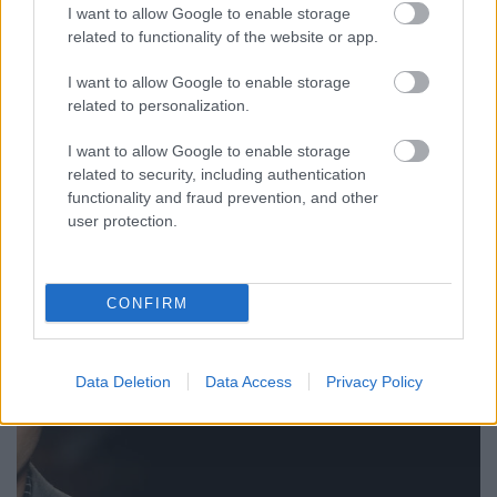
I want to allow Google to enable storage
RekaLukacs
•
2026. július 23.
0
related to functionality of the website or app.
Biztosak vagyunk benne, hogy már te is találkoztál a
I want to allow Google to enable storage
„Jaj ne ..már megint elaludtam a hajam”
related to personalization.
problémával. A nők azt hiszik, hogy csak ők ...
I want to allow Google to enable storage
related to security, including authentication
functionality and fraud prevention, and other
user protection.
CONFIRM
Data Deletion
Data Access
Privacy Policy