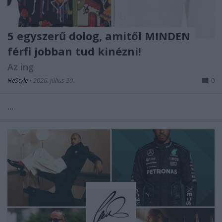
5 egyszerű dolog, amitől MINDEN
férfi jobban tud kinézni!
Az ing
HeStyle
•
2026. július 20.
0
...