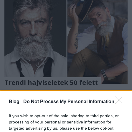
Trendi hajviseletek 50 felett
Kahn Katalin
•
2026. július 30.
2
Blog -
Do Not Process My Personal Information
Ha már szó esett arról, hogy fiatalabbak körében
egyre trendibb az őszes melír, vagy a hófehér haj,
If you wish to opt-out of the sale, sharing to third parties, or
akkor most nézzük meg, hogy egy 50-es pasi ...
processing of your personal or sensitive information for
targeted advertising by us, please use the below opt-out