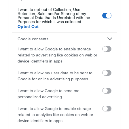
hogy csak nőknek kell odafigyelni a szép és ápolt
arcbőrre a ránctalanításra vagy a napvédelemre? A
I want to opt-out of Collection, Use,
...
Retention, Sale, and/or Sharing of my
Personal Data that Is Unrelated with the
Purposes for which it was collected.
Opted Out
Google consents
I want to allow Google to enable storage
related to advertising like cookies on web or
device identifiers in apps.
I want to allow my user data to be sent to
Google for online advertising purposes.
I want to allow Google to send me
personalized advertising.
I want to allow Google to enable storage
A TÖKÉLETES HAJÁPOLÓ TERMÉKEK,
related to analytics like cookies on web or
device identifiers in apps.
MINDEN FÉRFI HAJTÍPUSRA