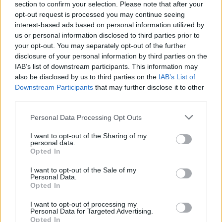
section to confirm your selection. Please note that after your
opt-out request is processed you may continue seeing
interest-based ads based on personal information utilized by
us or personal information disclosed to third parties prior to
your opt-out. You may separately opt-out of the further
disclosure of your personal information by third parties on the
IAB’s list of downstream participants. This information may
also be disclosed by us to third parties on the
IAB’s List of
Downstream Participants
that may further disclose it to other
third parties.
Please note that this website/app uses one or more Google
Personal Data Processing Opt Outs
services and may gather and store information including but
not limited to your visit or usage behaviour. You may click to
I want to opt-out of the Sharing of my
personal data.
grant or deny consent to Google and its third-party tags to
Opted In
ARCÁPOLÁS FÉRFIAKNAK: VÉDD A
use your data for below specified purposes in below Google
consent section.
BŐRÖD
I want to opt-out of the Sale of my
Personal Data.
Opted In
RekaLukacs
•
2026. július 28.
1
I want to opt-out of processing my
Personal Data for Targeted Advertising.
A kozmetikumok már nem csak a nőké. Ki mondta,
Opted In