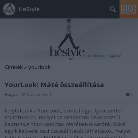
HeStyle
Címkék
»
yourlook
YourLook: Máté összeállítása
HeStyle
•
2014. november 14.
0
Folytatódik a YourLook, ezúttal egy olyan szettet
mutatunk be, melyet az Instagram-on keresztül
kaptunk.A YourLook mai részében olvasónk, Máté
egyik kedvenc őszi összeállítását láthatjátok, melyet
többek között a Pull&Bear-ből és a Springfield-ből