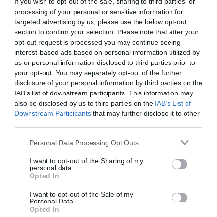
szettel!Az új szezon első beküldője, Bence, aki egyik
If you wish to opt-out of the sale, sharing to third parties, or
kedvenc őszi/téli összeállításáról küldött be nekünk
processing of your personal or sensitive information for
targeted advertising by us, please use the below opt-out
fotót. Ha Ti is szeretnétek megmutatni kedvenc
section to confirm your selection. Please note that after your
ruháitokat…
opt-out request is processed you may continue seeing
interest-based ads based on personal information utilized by
Indul a YourLook legújabb évada!
us or personal information disclosed to third parties prior to
your opt-out. You may separately opt-out of the further
HeStyle
•
2014. november 12.
0
disclosure of your personal information by third parties on the
IAB’s list of downstream participants. This information may
Újra itt van egyik legkedveltebb és legnépszerűbb
also be disclosed by us to third parties on the
IAB’s List of
rovatunk, a YourLook!Mától fogva újra várjuk
Downstream Participants
that may further disclose it to other
fotóitokat a kedvenc összeállításaitokról vagy
third parties.
ruhadarabjaitokról. A nevezéshez nem kell mást
Please note that this website/app uses one or more Google
tennetek, mint fotót küldeni nekünk a
Personal Data Processing Opt Outs
services and may gather and store information including but
hestyle@gmail.com e-mail címre, egy rövid…
not limited to your visit or usage behaviour. You may click to
I want to opt-out of the Sharing of my
personal data.
grant or deny consent to Google and its third-party tags to
Opted In
YourLook: Indul a szavazás!
use your data for below specified purposes in below Google
consent section.
I want to opt-out of the Sale of my
HeStyle
•
2014. április 01.
0
Personal Data.
Opted In