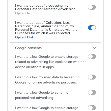
Hosszú várakozás után, de ma végre elindul a
I want to opt-out of processing my
YourLook előző, 2013-as szezonjához beérkezett
Personal Data for Targeted Advertising.
fotók közönségszavazása!A tavalyi sorozatunkhoz
Opted In
hatalmas mennyiségű fotó érkezett, melyben
I want to opt-out of Collection, Use,
kedvenc összeállításaitokat mutattátok be nekünk és
Retention, Sale, and/or Sharing of my
a HeStyle olvasóinak. Hagyományaink…
Personal Data that Is Unrelated with the
Purposes for which it was collected.
Opted Out
YourLook: Soma összeállítása
Google consents
HeStyle
•
2013. augusztus 13.
4
I want to allow Google to enable storage
related to advertising like cookies on web or
Végéhez ért egy újabb YourLook éra, ezzel a poszttal
device identifiers in apps.
lezárjuk a rovat jelenlegi szezonját, melynek utolsó
szereplője Soma és az általa beküldött letisztult,
I want to allow my user data to be sent to
nyári szett. Kedvencünk a táska, melyről egyáltalán
Google for online advertising purposes.
nem gondoltuk volna, hogy onnan van, ahonnan az
olvasható a kép alatti…
I want to allow Google to send me
personalized advertising.
YourLook: Tomi összeállítása
I want to allow Google to enable storage