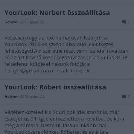
YourLook: Norbert összeállítása
HeStyle
•
2013. július 26.
3
Vészesen fogy az idő, hamarosan lezárjuk a
YourLook 2013-as szezonjába való jelentkezési
lehetőséget! Aki szeretne részt venni az idei rovatban
és az azt követő közönségszavazáson, az július 31-ig
feltétlenül küldje el nekünk fotóját a
hestyle@gmail.com e-mail címre. De…
YourLook: Róbert összeállítása
HeStyle
•
2013. július 22.
7
Végéhez közeledik a YourLook idei szezonja, már
csak július 31-ig jelentkezhettek a rovatba. De korai
még a zárásról beszélni, lássuk inkább mai
YourLook szereplőnket, Róbertet és az általa