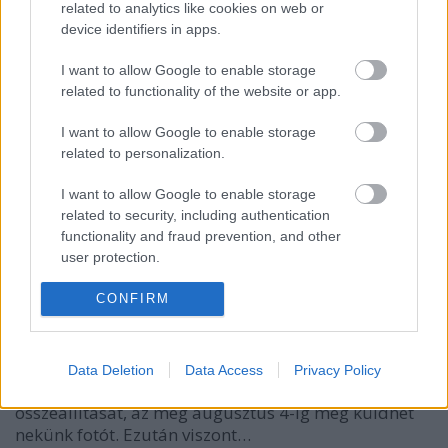
related to analytics like cookies on web or
HeStyle
•
2013. augusztus 12.
4
device identifiers in apps.
I want to allow Google to enable storage
Végéhez közeledik a 2013-as YourLook szezon,
related to functionality of the website or app.
hamarosan indul a közönségszavazás, melyen a
legjobb szettet keressük majd!Most azonban jöjjön a
I want to allow Google to enable storage
szezon utolsó előtti fotója, melyet Tomi nevű
related to personalization.
olvasónk küldött be egyik kedvenc, nyári
összeállításáról. Mi a véleményetek…
I want to allow Google to enable storage
related to security, including authentication
YourLook: Levente összeállítása
functionality and fraud prevention, and other
user protection.
HeStyle
•
2013. július 31.
26
CONFIRM
Folytatódik a YourLook, sőt van egy jó hírünk is azok
számára, akik még szeretnének részt venni a rovat
idei szezonjában: meghosszabbítottuk a
Data Deletion
Data Access
Privacy Policy
jelentkezést, így aki megmutatná kedvenc
összeállítását, az még augusztus 4-ig még küldhet
nekünk fotót. Ezután viszont…