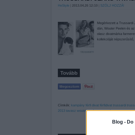
HeStyle
|
2013.04.26 12:10
|
SZÓLJ HOZZÁ!
Megérkezett a Trussardi 
dán, Wouter Peelen és az
olasz divatmárka farmere
kollekcióját népszerűsítő
Tovább
Címkék:
kampány
férfi
divat
férfidivat
trussardi
truss
2013 tavasz
wouter peelen
anna selezneva
Blog -
Do 