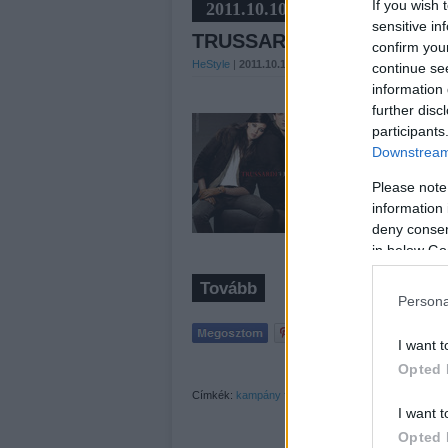
If you wish 
2011.10.10
sensitive in
TRUSSARDI JEANS ŐSZI
confirm you
HeStyle
|
2011.10.10 11:40
|
SZÓLJ HOZZÁ!
continue se
information 
further disc
Egy rövid kampány betekin
participants
Trussardi Jeans új, 2011-2
Downstream 
népszerűsítő kampány, m
megjelent fotókból nem s
Please note
information 
deny consent
in below Go
Tovább
Persona
I want t
Opted 
Címkék:
kampány
férfi
modell
divat
ősz
tél
2012
201
I want t
Opted 