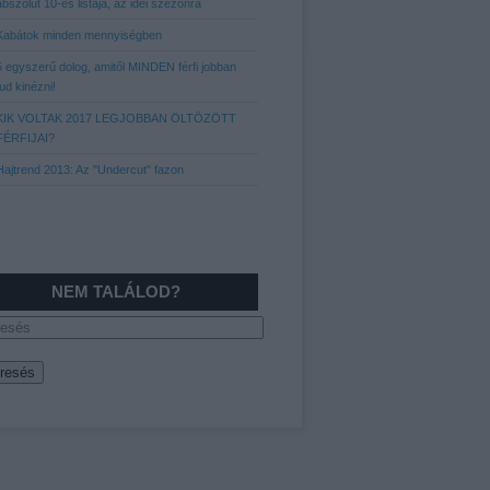
abszolút 10-es listája, az idei szezonra
Kabátok minden mennyiségben
5 egyszerű dolog, amitől MINDEN férfi jobban
tud kinézni!
KIK VOLTAK 2017 LEGJOBBAN ÖLTÖZÖTT
FÉRFIJAI?
Hajtrend 2013: Az "Undercut" fazon
NEM TALÁLOD?