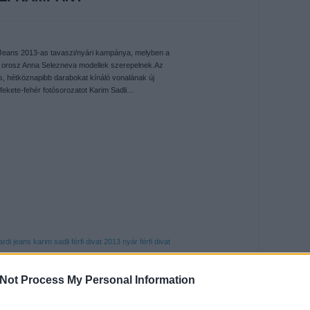
Jeans 2013-as tavaszi/nyári kampánya, melyben a
 orosz Anna Selezneva modellek szerepelnek.Az
s, hétköznapibb darabokat kínáló vonalának új
, fekete-fehér fotósorozatot Karim Sadli…
ardi jeans
karim sadli
férfi divat 2013 nyár
férfi divat
Not Process My Personal Information