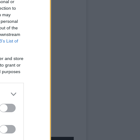
sonal or
ection to
ou may
 personal
out of the
 downstream
B’s List of
er and store
to grant or
ed purposes