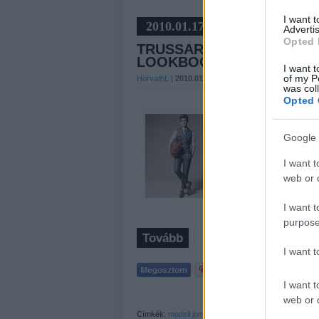
I want 
2010.01.17
Advertis
Opted 
TRUSSARDI 1911 ÉS TRUS
LOOKBOOKOK
I want t
of my P
HorvathL
|
2010.01.17 8:30
|
4
HOZZÁSZÓLÁS
was col
Opted 
Egyben tálalva a két lookb
Garrett Neff és Jon Kort
Google 
mindkettő tetszik.) 1911…
I want t
web or d
I want t
purpose
Tovább
I want 
I want t
web or d
Címkék:
modell
jon kortajarena
trussardi
lookbook
tr