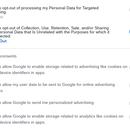
to opt-out of processing my Personal Data for Targeted
ing.
In
SARDI JEANS 2010 TAVASZI
o opt-out of Collection, Use, Retention, Sale, and/or Sharing
ersonal Data that Is Unrelated with the Purposes for which it
lected.
Out
ookból néhány falat. A két modell (talán a legjobbak)
ajarena. Beszéljenek helyettem a képek. (Nekem
consents
o allow Google to enable storage related to advertising like cookies on
evice identifiers in apps.
o allow my user data to be sent to Google for online advertising
s.
to allow Google to send me personalized advertising.
o allow Google to enable storage related to analytics like cookies on
evice identifiers in apps.
ussardi 1911
garrett neff
2010 tavasz
trussardi jeans