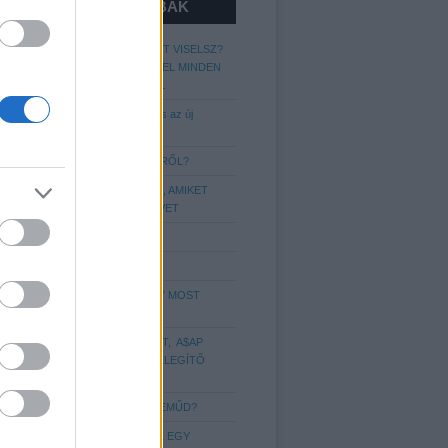
LEGOLVASOTTABBAK
MIT ÁRUL EL RÓLAD A CIPŐ AMIT VISELSZ?
GARDRÓB-CHECK, CIPŐK AMIVEL MINDEN
FÉRFINAK RENDELKEZNIE KELL
Kapaszkodjatok: A lumberszexuális az új
metroszexuális!
MIT KELL TUDNI AZ ÖVVISELÉSRŐL?
A LEGGYAKORIBB STÍLUSHIBÁK, AMIKET
SAJNOS A LEGTÖBBÜNK ELKÖVET
A 7 legférfiasabb illat 2018-ra
Még több hajstílus Nektek!
A LEGENDÁS „APU SPORTCIPŐ” MOST
IGAZI DIVATIKONNÁ VÁLT
VEDD KÉNYELMESRE A FIGURÁT, A$AP
ROCKY ÚJ SZINTRE EMELI A MELEGÍTŐ
VISELÉST
MIT ÁRUL EL RÓLAD AZ ALSÓNEMŰD?
6 DOLOG, AMIT IMÁDNAK A NŐK EGY