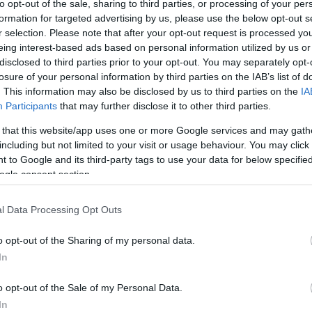
to opt-out of the sale, sharing to third parties, or processing of your per
formation for targeted advertising by us, please use the below opt-out s
 KAMPÁNY
r selection. Please note that after your opt-out request is processed y
eing interest-based ads based on personal information utilized by us or
disclosed to third parties prior to your opt-out. You may separately opt-
losure of your personal information by third parties on the IAB’s list of
téssel indítjuk a napot, megjelent ugyanis a
. This information may also be disclosed by us to third parties on the
IA
012-es őszi/téli kollekcióját bemutató és
Participants
that may further disclose it to other third parties.
elyben Hugo Sauzay modell látható.A most
ok minden derül ki, reméljük hamarosan…
 that this website/app uses one or more Google services and may gath
including but not limited to your visit or usage behaviour. You may click 
 to Google and its third-party tags to use your data for below specifi
ogle consent section.
l Data Processing Opt Outs
o opt-out of the Sharing of my personal data.
In
1
férfidivat
trussardi jeans
hugo sauzay
o opt-out of the Sale of my Personal Data.
In