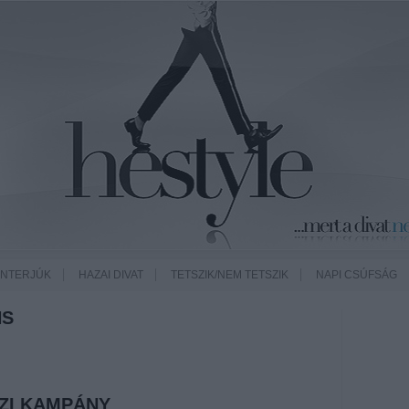
INTERJÚK
HAZAI DIVAT
TETSZIK/NEM TETSZIK
NAPI CSÚFSÁG
NS
ZI KAMPÁNY