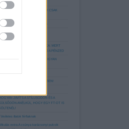
FÉRFIN!
HETI STÍLUS-TRÜKKÖK TŐLÜNK CSAK
NEKTEK
Hajtrend 2014/15: A Fade hajvágás
IGAZÍTSD A HAJSTÍLUSOD A
FEJFORMÁDHOZ!
A TÖKÉLETES FÉRFI PÉNZTÁRCA: MERT
FONTOS, HOGY MIBEN TARTOD A PÉNZED
NYAKKENDŐ KALAUZ AVAGY, HOGYAN
VISELD ŐKET!?
Elegáns kiegészítők
10 ALAPSZABÁLY A MOZITEREMBEN!
Hajtrend 2018 - az undercut stílus
HOGYAN JAVÍTS A STÍLUSODON ÉS A
KÜLSŐDÖN ANÉLKÜL, HOGY EGY FT-OT IS
KÖLTENÉL!
Tökéletes illatok férfiaknak
Mikulás extra:A csúnya karácsonyi pulcsik