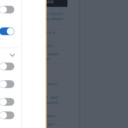
LEGOLVASOTTABBAK
MIT ÁRUL EL RÓLAD A CIPŐ AMIT VISELSZ?
GARDRÓB-CHECK, CIPŐK AMIVEL MINDEN
FÉRFINAK RENDELKEZNIE KELL
Kapaszkodjatok: A lumberszexuális az új
metroszexuális!
MIT KELL TUDNI AZ ÖVVISELÉSRŐL?
A LEGGYAKORIBB STÍLUSHIBÁK, AMIKET
SAJNOS A LEGTÖBBÜNK ELKÖVET
A 7 legférfiasabb illat 2018-ra
Még több hajstílus Nektek!
A LEGENDÁS „APU SPORTCIPŐ” MOST
IGAZI DIVATIKONNÁ VÁLT
VEDD KÉNYELMESRE A FIGURÁT, A$AP
ROCKY ÚJ SZINTRE EMELI A MELEGÍTŐ
VISELÉST
MIT ÁRUL EL RÓLAD AZ ALSÓNEMŰD?
6 DOLOG, AMIT IMÁDNAK A NŐK EGY