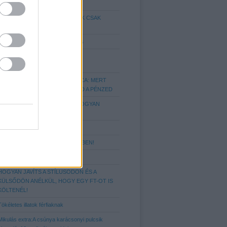
FÉRFIN!
HETI STÍLUS-TRÜKKÖK TŐLÜNK CSAK
NEKTEK
Hajtrend 2014/15: A Fade hajvágás
IGAZÍTSD A HAJSTÍLUSOD A
FEJFORMÁDHOZ!
A TÖKÉLETES FÉRFI PÉNZTÁRCA: MERT
FONTOS, HOGY MIBEN TARTOD A PÉNZED
NYAKKENDŐ KALAUZ AVAGY, HOGYAN
VISELD ŐKET!?
Elegáns kiegészítők
10 ALAPSZABÁLY A MOZITEREMBEN!
Hajtrend 2018 - az undercut stílus
HOGYAN JAVÍTS A STÍLUSODON ÉS A
KÜLSŐDÖN ANÉLKÜL, HOGY EGY FT-OT IS
KÖLTENÉL!
Tökéletes illatok férfiaknak
Mikulás extra:A csúnya karácsonyi pulcsik