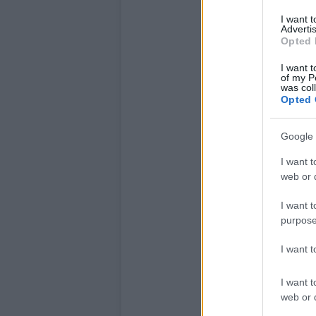
I want 
Advertis
Opted 
I want t
of my P
was col
Opted 
Google 
I want t
web or d
I want t
purpose
I want 
I want t
web or d