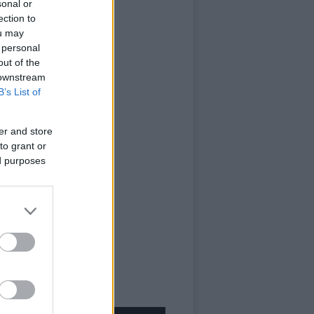
sonal or
ection to
ou may
 personal
out of the
 downstream
B’s List of
er and store
to grant or
ed purposes