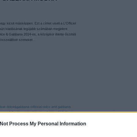
gy kicsit másképpen. Ezt a címet viseli a L'Officiel
ri kiadásának legújabb számában megjelent
lce & Gabbana 2014-es, a középkor ihlette őszi/téli
 összeállított szetteket…
divat
dolce&gabbana
editorial
dolce and gabbana
r modell
misa patinszki
patinszki misa
férfi divat
ur
alvaro beamud cortes
travis cannata
Not Process My Personal Information