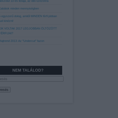
abszolút 10-es listája, az idei szezonra
Kabátok minden mennyiségben
5 egyszerű dolog, amitől MINDEN férfi jobban
tud kinézni!
KIK VOLTAK 2017 LEGJOBBAN ÖLTÖZÖTT
FÉRFIJAI?
Hajtrend 2013: Az "Undercut" fazon
NEM TALÁLOD?