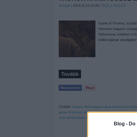
HeStyle
|
2014.11.14 12:00
|
SZÓLJ HOZZÁ!
Game of Thrones, ezúttal e
Hommes magazin szingapú
fotósorozat, melyben a Do
kollekciójának darabjaiból
Tovább
Címkék:
magyar
férfi
magazin
divat
fotósorozat
férfi
game of thrones
paolo anchisi
lofficiel hommes
magya
2014 tél
férfi divat 2014 ősz
lofficiel hommes singapo
Blog -
Do 