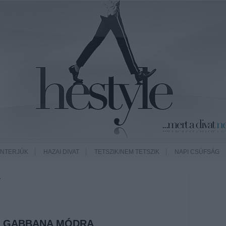
INTERJÚK
HAZAI DIVAT
TETSZIK/NEM TETSZIK
NAPI CSÚFSÁG
A
& GABBANA MÓDRA