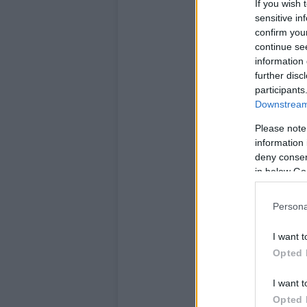
If you wish 
sensitive in
confirm you
continue se
information 
further disc
participants
Downstream 
Please note
information 
deny consent
in below Go
Persona
I want t
Opted 
I want t
Opted 