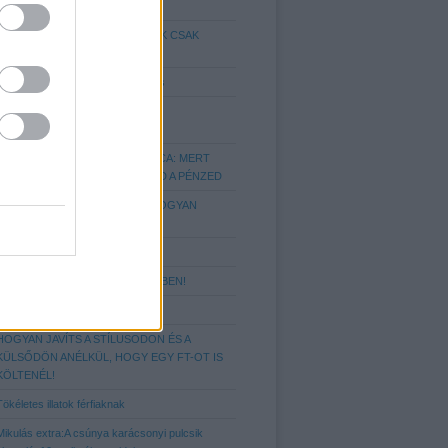
FÉRFIN!
HETI STÍLUS-TRÜKKÖK TŐLÜNK CSAK
NEKTEK
Hajtrend 2014/15: A Fade hajvágás
IGAZÍTSD A HAJSTÍLUSOD A
FEJFORMÁDHOZ!
A TÖKÉLETES FÉRFI PÉNZTÁRCA: MERT
FONTOS, HOGY MIBEN TARTOD A PÉNZED
NYAKKENDŐ KALAUZ AVAGY, HOGYAN
VISELD ŐKET!?
Elegáns kiegészítők
10 ALAPSZABÁLY A MOZITEREMBEN!
Hajtrend 2018 - az undercut stílus
HOGYAN JAVÍTS A STÍLUSODON ÉS A
KÜLSŐDÖN ANÉLKÜL, HOGY EGY FT-OT IS
KÖLTENÉL!
Tökéletes illatok férfiaknak
Mikulás extra:A csúnya karácsonyi pulcsik