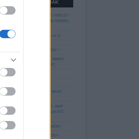
LEGOLVASOTTABBAK
MIT ÁRUL EL RÓLAD A CIPŐ AMIT VISELSZ?
GARDRÓB-CHECK, CIPŐK AMIVEL MINDEN
FÉRFINAK RENDELKEZNIE KELL
Kapaszkodjatok: A lumberszexuális az új
metroszexuális!
MIT KELL TUDNI AZ ÖVVISELÉSRŐL?
A LEGGYAKORIBB STÍLUSHIBÁK, AMIKET
SAJNOS A LEGTÖBBÜNK ELKÖVET
A 7 legférfiasabb illat 2018-ra
Még több hajstílus Nektek!
A LEGENDÁS „APU SPORTCIPŐ” MOST
IGAZI DIVATIKONNÁ VÁLT
VEDD KÉNYELMESRE A FIGURÁT, A$AP
ROCKY ÚJ SZINTRE EMELI A MELEGÍTŐ
VISELÉST
MIT ÁRUL EL RÓLAD AZ ALSÓNEMŰD?
6 DOLOG, AMIT IMÁDNAK A NŐK EGY