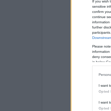
If you wish 
sensitive in
confirm you
continue se
information 
further disc
participants
Downstream 
Please note
information 
deny consent
in below Go
Persona
I want t
Opted 
I want t
Opted 