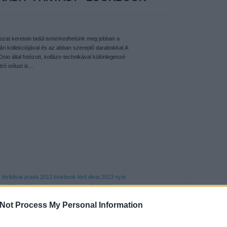
ozat keretein belül ismerkedhetünk meg jobban a
ri kollekciójával és az abban szereplő darabokkal.A
sio által fotózott, kollázs-technikával különlegessé
tró stílust is…
s
férfidivat
prada
2013
lookbook
férfi divat 2013 nyár
p meech
agostino osio
ramon von roon
friedrich
Not Process My Personal Information