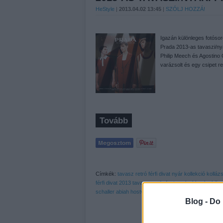
HeStyle
|
2013.04.02 13:45
|
SZÓLJ HOZZÁ!
Igazán különleges fotósor
Prada 2013-as tavaszi/nyá
Philip Meech és Agostino O
varázsolt és egy csipet re
Tovább
Címkék:
tavasz
retró
férfi
divat
nyár
kollekció
kolláz
férfi divat 2013 tavasz
prada fantasy lookbook
phili
schaller
abiah hostvedt
Blog -
Do 