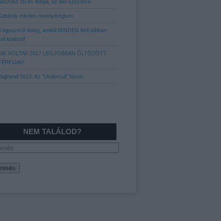
abszolút 10-es listája, az idei szezonra
Kabátok minden mennyiségben
5 egyszerű dolog, amitől MINDEN férfi jobban
tud kinézni!
KIK VOLTAK 2017 LEGJOBBAN ÖLTÖZÖTT
FÉRFIJAI?
Hajtrend 2013: Az "Undercut" fazon
NEM TALÁLOD?