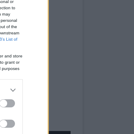
sonal or
ection to
ou may
 personal
out of the
 downstream
B’s List of
er and store
to grant or
ed purposes