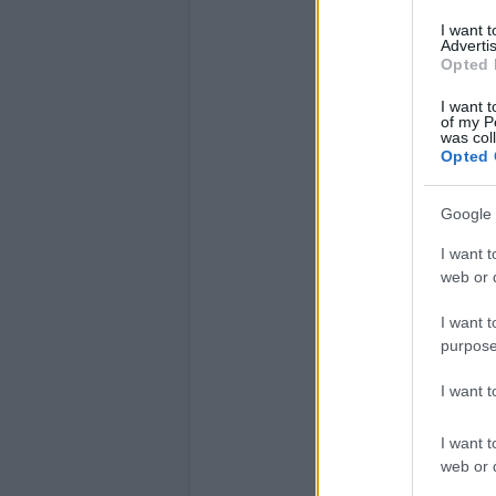
I want 
Advertis
Opted 
I want t
of my P
was col
Opted 
Google 
I want t
web or d
I want t
purpose
I want 
I want t
web or d