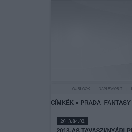
YOURLOOK
NAPI FAVORIT
CÍMKÉK
»
PRADA_FANTAS
2013.04.02
2013-AS TAVASZI/NYÁRI