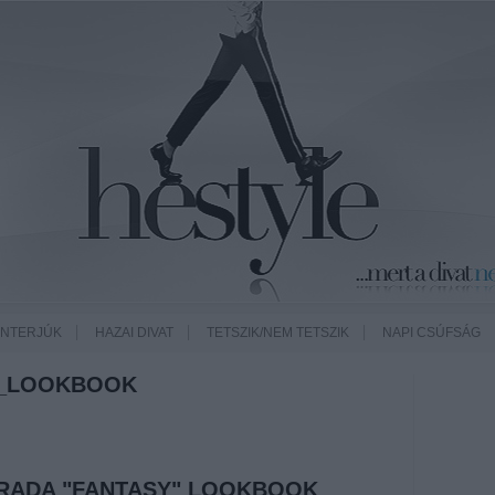
INTERJÚK
HAZAI DIVAT
TETSZIK/NEM TETSZIK
NAPI CSÚFSÁG
Y_LOOKBOOK
 PRADA "FANTASY" LOOKBOOK