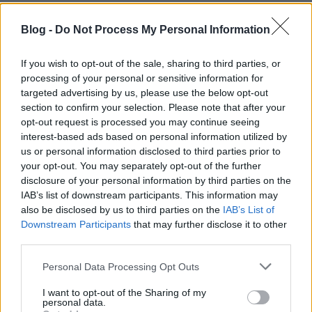
Folytatjuk a YourEssentials rovatunkat, melyben
olvasóink legalapvetőbb és legkedvesebb
Blog -
Do Not Process My Personal Information
ruhadarabjai és tárgyai láthatóak. A rovatba
rengeteg fotó érkezik, ezért úgy döntöttünk, hogy a
If you wish to opt-out of the sale, sharing to third parties, or
gyorsabb sorra kerülés érdekében felgyorsítjuk a
processing of your personal or sensitive information for
posztolást és ezentúl kettesével mutatjuk…
targeted advertising by us, please use the below opt-out
section to confirm your selection. Please note that after your
opt-out request is processed you may continue seeing
YourEssentials: Zsolt összeállítása
interest-based ads based on personal information utilized by
us or personal information disclosed to third parties prior to
HeStyle
•
2012. augusztus 27.
1
your opt-out. You may separately opt-out of the further
disclosure of your personal information by third parties on the
Néhány napja hirdettük meg új játékunkat, a
IAB’s list of downstream participants. This information may
"YourLook Essentials"-t, melyre máris sok fotó
also be disclosed by us to third parties on the
IAB’s List of
érkezett Tőletek.Íme az első beküldő, Zsolt
Downstream Participants
that may further disclose it to other
"élőszereplős" összeállítása, akinek leveléből
third parties.
idézünk:"Leginkább az amerikai trendeket
Please note that this website/app uses one or more Google
kedvelem, ugyanakkor szeretek szabadon…
Personal Data Processing Opt Outs
services and may gather and store information including but
not limited to your visit or usage behaviour. You may click to
I want to opt-out of the Sharing of my
Játék! Nyerj egy Diesel Only The
personal data.
grant or deny consent to Google and its third-party tags to