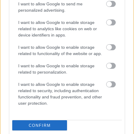
Nuit de L'Homme parfümnek?! Játszatok velünk és
I want to allow Google to send me
nyerjétek meg ezt a…
personalized advertising.
I want to allow Google to enable storage
related to analytics like cookies on web or
Játék! Nyerj egy Armani Code Femme
device identifiers in apps.
parfümöt!
I want to allow Google to enable storage
HeStyle
•
2011. július 09.
0
related to functionality of the website or app.
Lányok, Hölgyek, Asszonyok figyelem! Új játékunkat
I want to allow Google to enable storage
csak miattatok, a rengeteg hűséges és kitartó női
related to personalization.
olvasóink miatt tartjuk, hiszen tudjuk, hogy milyen
I want to allow Google to enable storage
sokan vagytok és eddig eléggé "elhanyagolt"
related to security, including authentication
helyzetben voltatok a HeStyle nyereményjátékai
functionality and fraud prevention, and other
terén. De csak eddig! Ahhoz,…
user protection.
Játék emlékeztető! Nyerj egy Armani
Code Femme parfümöt!
CONFIRM