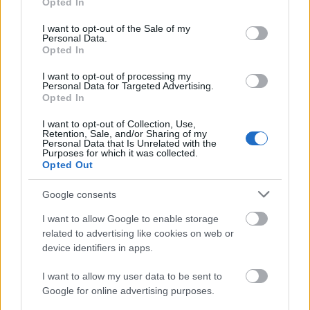
Opted In
Brave Tattoo parfümöt!
use your data for below specified purposes in below Google
consent section.
I want to opt-out of the Sale of my
HeStyle
•
2012. május 09.
0
Personal Data.
Opted In
Újra játékra hívunk Benneteket, melynek során egy
I want to opt-out of processing my
Diesel Only The Brave Tattoo parfümöt
Personal Data for Targeted Advertising.
Opted In
nyerhettek.Ahhoz, hogy részt vegyetek a játékban
nincs más dolgotok, mint1. lájkolni a HeStyle
I want to opt-out of Collection, Use,
Facebook oldalát2. megosztani a játékkal
Retention, Sale, and/or Sharing of my
Personal Data that Is Unrelated with the
kapcsolatos felhívást és ezt a megosztást a
Purposes for which it was collected.
facebook-on…
Opted Out
Google consents
JÁTÉK! Nyerj egy YSL parfümöt!
I want to allow Google to enable storage
HeStyle
•
2011. november 29.
0
related to advertising like cookies on web or
device identifiers in apps.
A közelgő ünnepek alkalmából újra játékra hívunk
Benneteket, ezzel is segítve a karácsonyi ajándékok
I want to allow my user data to be sent to
beszerzését, hiszen ki ne örülne például a mostani
Google for online advertising purposes.
játékunkban megnyerhető Yves Saint Laurent La