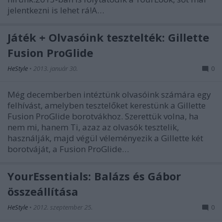
jelentkezni is lehet rá!A…
Játék + Olvasóink tesztelték: Gillette
Fusion ProGlide
HeStyle
•
2013. január 30.
0
Még decemberben intéztünk olvasóink számára egy
felhívást, amelyben tesztelőket kerestünk a Gillette
Fusion ProGlide borotvákhoz. Szerettük volna, ha
nem mi, hanem Ti, azaz az olvasók tesztelik,
használják, majd végül véleményezik a Gillette két
borotváját, a Fusion ProGlide…
YourEssentials: Balázs és Gábor
összeállítása
HeStyle
•
2012. szeptember 25.
0