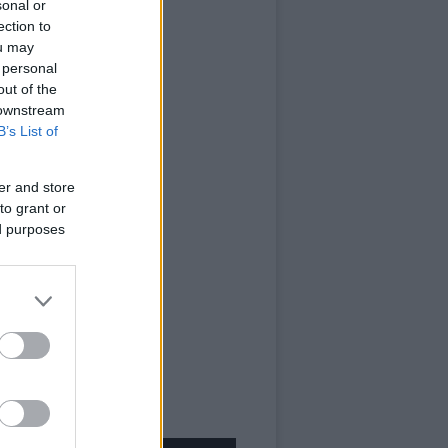
sonal or
ection to
ou may
 personal
out of the
 downstream
B’s List of
er and store
to grant or
ed purposes