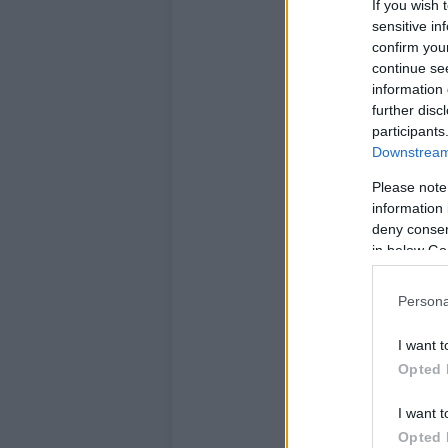
If you wish 
sensitive in
confirm you
continue se
information 
further disc
participants
Downstream 
Please note
information 
deny consent
in below Go
Persona
I want t
Opted 
I want t
Opted 