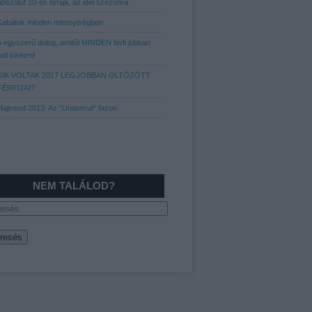
abszolút 10-es listája, az idei szezonra
Kabátok minden mennyiségben
5 egyszerű dolog, amitől MINDEN férfi jobban
tud kinézni!
KIK VOLTAK 2017 LEGJOBBAN ÖLTÖZÖTT
FÉRFIJAI?
Hajtrend 2013: Az "Undercut" fazon
NEM TALÁLOD?