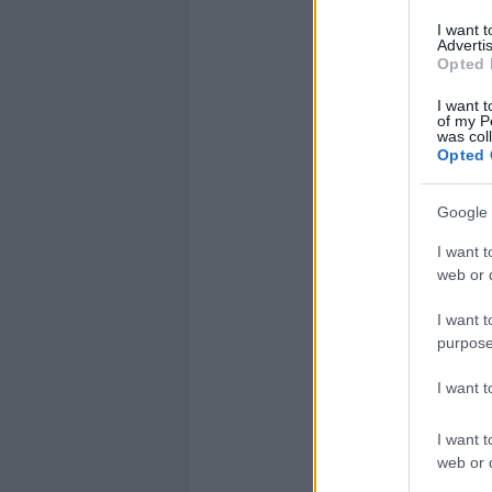
I want 
Advertis
Opted 
I want t
of my P
was col
Opted 
Google 
I want t
web or d
I want t
purpose
I want 
I want t
web or d