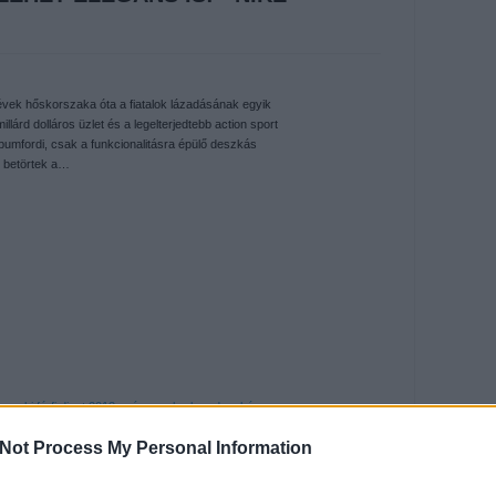
vek hőskorszaka óta a fiatalok lázadásának egyik
llárd dolláros üzlet és a legelterjedtebb action sport
 bumfordi, csak a funkcionalitásra épülő deszkás
l betörtek a…
janoski
férfi divat 2013 nyár
sneakerbox
deszkás
Not Process My Personal Information