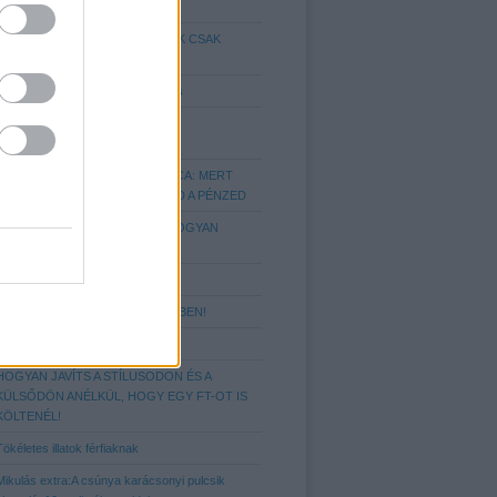
FÉRFIN!
HETI STÍLUS-TRÜKKÖK TŐLÜNK CSAK
NEKTEK
Hajtrend 2014/15: A Fade hajvágás
IGAZÍTSD A HAJSTÍLUSOD A
FEJFORMÁDHOZ!
A TÖKÉLETES FÉRFI PÉNZTÁRCA: MERT
FONTOS, HOGY MIBEN TARTOD A PÉNZED
NYAKKENDŐ KALAUZ AVAGY, HOGYAN
VISELD ŐKET!?
Elegáns kiegészítők
10 ALAPSZABÁLY A MOZITEREMBEN!
Hajtrend 2018 - az undercut stílus
HOGYAN JAVÍTS A STÍLUSODON ÉS A
KÜLSŐDÖN ANÉLKÜL, HOGY EGY FT-OT IS
KÖLTENÉL!
Tökéletes illatok férfiaknak
Mikulás extra:A csúnya karácsonyi pulcsik