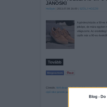
JANOSKI
HeStyle
|
2013.07.08 16:00
|
SZÓLJ HOZZÁ!
A gördeszkázás a 50-es é
jelképe, de mára egyben mi
világszerte. Az eredetileg
cipők már a 90-es évektő
Tovább
Címkék:
férfi
divat
cipő
nike
férfidivat
nike sb
stefan 
cipő
nike janoski
janoski
cipő divat 2013
Blog -
Do 