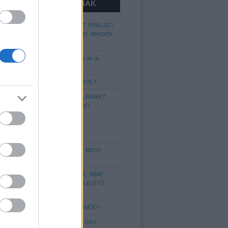
LEGOLVASOTTABBAK
MIT ÁRUL EL RÓLAD A CIPŐ AMIT VISELSZ?
GARDRÓB-CHECK, CIPŐK AMIVEL MINDEN
FÉRFINAK RENDELKEZNIE KELL
Kapaszkodjatok: A lumberszexuális az új
metroszexuális!
MIT KELL TUDNI AZ ÖVVISELÉSRŐL?
A LEGGYAKORIBB STÍLUSHIBÁK, AMIKET
SAJNOS A LEGTÖBBÜNK ELKÖVET
A 7 legférfiasabb illat 2018-ra
Még több hajstílus Nektek!
A LEGENDÁS „APU SPORTCIPŐ” MOST
IGAZI DIVATIKONNÁ VÁLT
VEDD KÉNYELMESRE A FIGURÁT, A$AP
ROCKY ÚJ SZINTRE EMELI A MELEGÍTŐ
VISELÉST
MIT ÁRUL EL RÓLAD AZ ALSÓNEMŰD?
6 DOLOG, AMIT IMÁDNAK A NŐK EGY