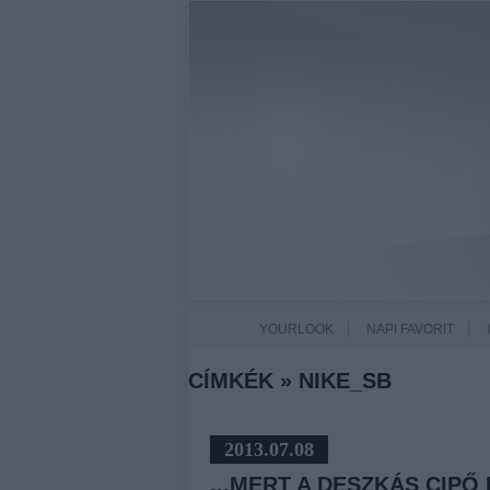
YOURLOOK
NAPI FAVORIT
CÍMKÉK
»
NIKE_SB
2013.07.08
...MERT A DESZKÁS CIPŐ 