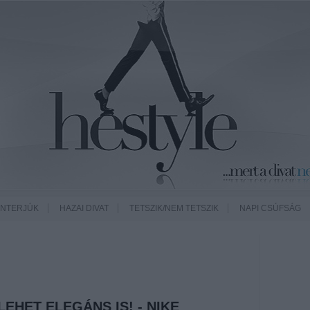
INTERJÚK
HAZAI DIVAT
TETSZIK/NEM TETSZIK
NAPI CSÚFSÁG
LEHET ELEGÁNS IS! - NIKE