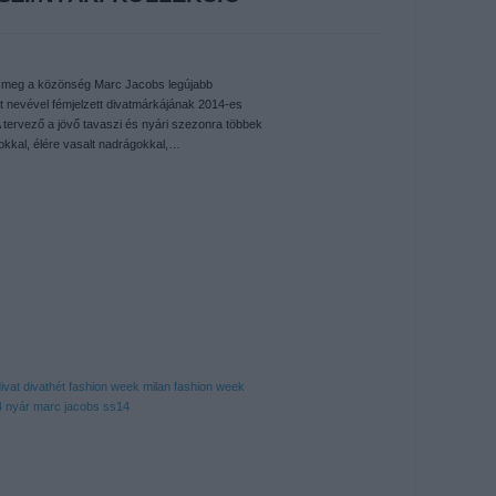
t meg a közönség Marc Jacobs legújabb
ját nevével fémjelzett divatmárkájának 2014-es
A tervező a jövő tavaszi és nyári szezonra többek
tokkal, élére vasalt nadrágokkal,…
divat
divathét
fashion week
milan fashion week
4 nyár
marc jacobs ss14