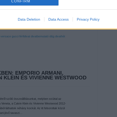
CONFIRM
Data Deletion
Data Access
Privacy Policy
versace
gucci
férfidivat
divatbemutató
d&g
divathét
KBEN: EMPORIO ARMANI,
N KLEIN ÉS VIVIENNE WESTWOOD
hétről szóló összeállításunkat, melyben ezúttal az
a Veneta, a Calvin Klein és Vivienne Westwood 2012-
ából láthattok néhány kockát. Az itt felsoroltak közül
ani jövő tavaszi…