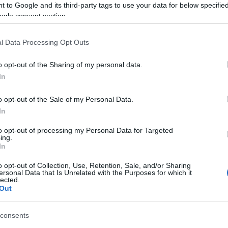
 to Google and its third-party tags to use your data for below specifi
ogle consent section.
nó
férfidivat
divatbemutató
divathét
salvatore
l Data Processing Opt Outs
o opt-out of the Sharing of my personal data.
In
BEN: GUCCI 2013 NYÁRI
o opt-out of the Sale of my Personal Data.
In
to opt-out of processing my Personal Data for Targeted
ói Divathét, melynek keretein belül a divatházak a
ing.
In
/nyári kollekcióikat mutatják be a szakmának és a
zt már az elmúlt négy évben megszokhattátok a
íséri az eseményeket, képes…
o opt-out of Collection, Use, Retention, Sale, and/or Sharing
ersonal Data that Is Unrelated with the Purposes for which it
lected.
Out
consents