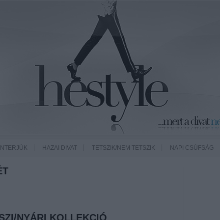
INTERJÚK
HAZAI DIVAT
TETSZIK/NEM TETSZIK
NAPI CSÚFSÁG
ÉT
SZI/NYÁRI KOLLEKCIÓ