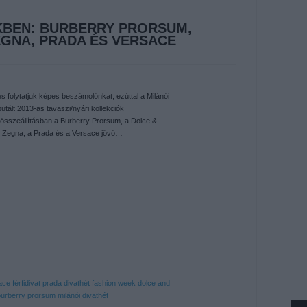
KBEN: BURBERRY PRORSUM,
EGNA, PRADA ÉS VERSACE
s folytatjuk képes beszámolónkat, ezúttal a Milánói
bütált 2013-as tavaszi/nyári kollekciók
 összeállításban a Burberry Prorsum, a Dolce &
 Zegna, a Prada és a Versace jövő…
ace
férfidivat
prada
divathét
fashion week
dolce and
burberry prorsum
milánói divathét