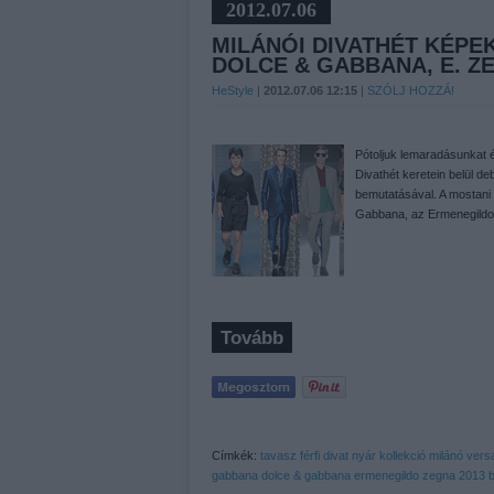
2012.07.06
MILÁNÓI DIVATHÉT KÉPE
DOLCE & GABBANA, E. Z
HeStyle
|
2012.07.06 12:15
|
SZÓLJ HOZZÁ!
Pótoljuk lemaradásunkat é
Divathét keretein belül de
bemutatásával. A mostani
Gabbana, az Ermenegildo
Tovább
Címkék:
tavasz
férfi
divat
nyár
kollekció
milánó
vers
gabbana
dolce & gabbana
ermenegildo zegna
2013