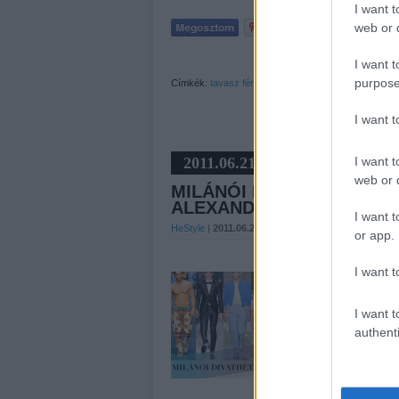
I want t
web or d
I want t
purpose
Címkék:
tavasz
férfi
divat
nyár
színes
kollekció
milá
I want 
2011.06.21
I want t
web or d
MILÁNÓI DIVATHÉT KÉPE
ALEXANDER MCQUEEN
I want t
HeStyle
|
2011.06.21 13:37
|
3
HOZZÁSZÓLÁS
or app.
I want t
Ezúttal a D&G, a Gucci,
tavaszi/nyári kollekcióival
sorozatunkat.A D&G utolsó
I want t
rengeteg minta és azok 
authenti