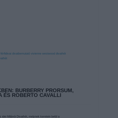
férfidivat
divatbemutató
vivienne westwood
divathét
vathét
KBEN: BURBERRY PRORSUM,
 ÉS ROBERTO CAVALLI
idei Milánói Divathét, melynek keretein belül a