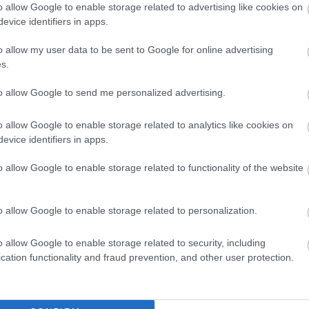
o allow Google to enable storage related to advertising like cookies on
evice identifiers in apps.
o allow my user data to be sent to Google for online advertising
s.
nó
gucci
férfidivat
divathét
2013
milánói divathét
to allow Google to send me personalized advertising.
o allow Google to enable storage related to analytics like cookies on
evice identifiers in apps.
KBEN: D&G, GUCCI, VERSACE ÉS
o allow Google to enable storage related to functionality of the website
o allow Google to enable storage related to personalization.
 a Versace és Alexander McQueen 2012-es
 folytatjuk a Milánói Divathétről szóló összeállítás-
 kollekciója hű maradt a "gyökerekhez", ezúttal is
o allow Google to enable storage related to security, including
sokféle…
cation functionality and fraud prevention, and other user protection.