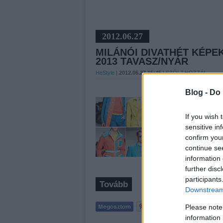
2012.06.27
MILÁNÓI DIVATHÉT KÉP
2013 TAVASZ/NYÁR
HeStyle
|
2012.06.27 15:45
|
SZÓLJ HOZZÁ!
Blog -
Do 
Folytatjuk a Milánói Divat
Salvatore Ferragamo 2013
If you wish 
néhány fotó erejéig.Az ola
sensitive in
kínálatával és főként an
confirm you
continue se
information 
further disc
participants
Tovább
Downstream 
Please note
information 