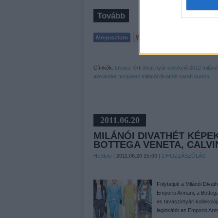
Tovább
Címkék:
tavasz
férfi
divat
nyár
kollekció
2012
milánó
alexander mcqueen
milánói divathét
sarah burton
2011.06.20
MILÁNÓI DIVATHÉT KÉPE
BOTTEGA VENETA, CALVI
HeStyle
|
2011.06.20 15:00
|
2
HOZZÁSZÓLÁS
Folytatjuk a Milánói Divat
Emporio Armani, a Botteg
es tavaszi/nyári kollekciój
leginkább az Emporio Arm