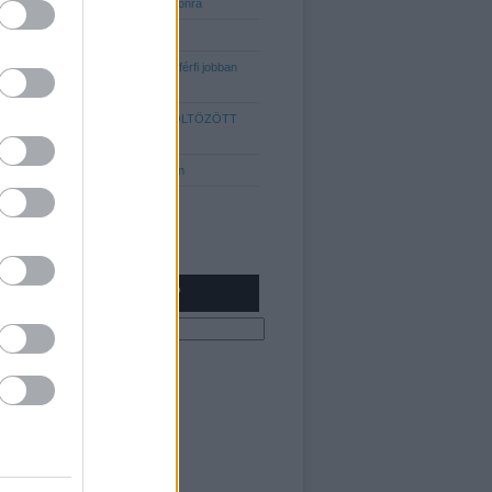
abszolút 10-es listája, az idei szezonra
Kabátok minden mennyiségben
5 egyszerű dolog, amitől MINDEN férfi jobban
tud kinézni!
KIK VOLTAK 2017 LEGJOBBAN ÖLTÖZÖTT
FÉRFIJAI?
Hajtrend 2013: Az "Undercut" fazon
NEM TALÁLOD?