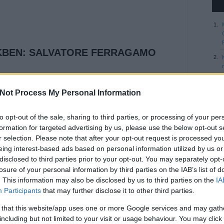
EKBEN: SALVATORE FERRAGAMO
Not Process My Personal Information
hétről szóló képes beszámolónkat, ezúttal a
-as tavaszi/nyári kollekciójából szemezgetünk
to opt-out of the sale, sharing to third parties, or processing of your per
sz divatház mindenkit meglepett a jövő nyári
formation for targeted advertising by us, please use the below opt-out s
nak színhasználatával, mely…
r selection. Please note that after your opt-out request is processed y
eing interest-based ads based on personal information utilized by us or
disclosed to third parties prior to your opt-out. You may separately opt-
losure of your personal information by third parties on the IAB’s list of
. This information may also be disclosed by us to third parties on the
IA
Participants
that may further disclose it to other third parties.
 that this website/app uses one or more Google services and may gath
including but not limited to your visit or usage behaviour. You may click 