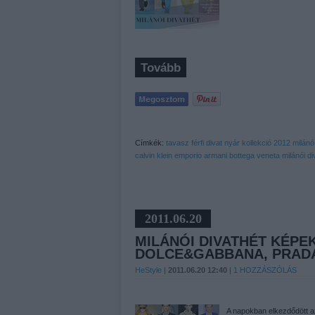
Tovább
Címkék:
tavasz
férfi
divat
nyár
kollekció
2012
milánó
calvin klein
emporio armani
bottega veneta
milánói di
2011.06.20
MILÁNÓI DIVATHÉT KÉPE
DOLCE&GABBANA, PRADA
HeStyle
|
2011.06.20 12:40
|
1
HOZZÁSZÓLÁS
A napokban elkezdődött az 