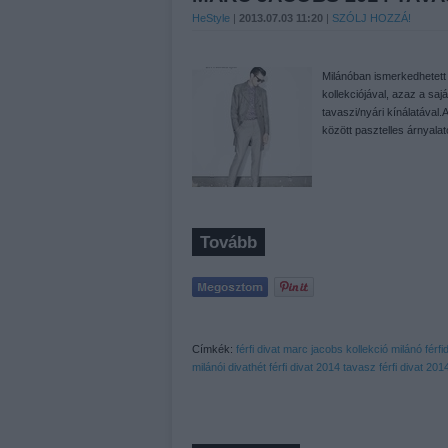
HeStyle
|
2013.07.03 11:20
|
SZÓLJ HOZZÁ!
Milánóban ismerkedhetet
kollekciójával, azaz a sa
tavaszi/nyári kínálatával.
között pasztelles árnyala
Tovább
Címkék:
férfi
divat
marc jacobs
kollekció
milánó
férfi
milánói divathét
férfi divat 2014 tavasz
férfi divat 201