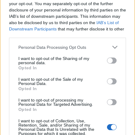
your opt-out. You may separately opt-out of the further
cikksorozatot indítunk, amelyben a 2013-as év
disclosure of your personal information by third parties on the
népszerű,…
IAB’s list of downstream participants. This information may
also be disclosed by us to third parties on the
IAB’s List of
Melyik sztár nézett ki a legjobban?
Downstream Participants
that may further disclose it to other
third parties.
#23
Please note that this website/app uses one or more Google
Personal Data Processing Opt Outs
HorvathL
•
2012. március 27.
3
services and may gather and store information including but
not limited to your visit or usage behaviour. You may click to
I want to opt-out of the Sharing of my
personal data.
Nézzük megint az elmúlt hetek külföldi hírességeit!
grant or deny consent to Google and its third-party tags to
Opted In
Ebben a válogatásban (virtuálisan) találkozhattok
use your data for below specified purposes in below Google
majd Brad Pitt-tel, Robert Pattinsonnal, Zac
consent section.
I want to opt-out of the Sale of my
Efronnal, vagy az új csillaggal, Liam Hemsworth-
Personal Data.
Opted In
szel. Vágjunk is bele és nézzük, hogy vajon
elrontotta-e Jude Law szettjét a rózsaszín…
I want to opt-out of processing my
Personal Data for Targeted Advertising.
Opted In
Melyik sztár nézett ki a legjobban a
I want to opt-out of Collection, Use,
múlt héten? #17
Retention, Sale, and/or Sharing of my
Personal Data that Is Unrelated with the
HorvathL
•
2011. március 29.
4
Purposes for which it was collected.