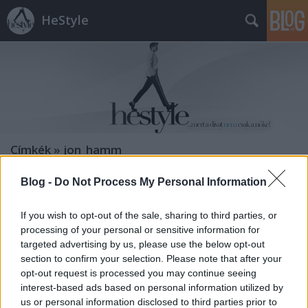
HeStyle
Címkék
»
jon_hamm
Blog -
Do Not Process My Personal Information
Hajtrend 2013: A "Don Draper" stílus
HeStyle
•
2013. február 19.
5
If you wish to opt-out of the sale, sharing to third parties, or
processing of your personal or sensitive information for
targeted advertising by us, please use the below opt-out
Mostanában egyre több levelet kapunk Tőletek,
section to confirm your selection. Please note that after your
amelyben arra kértek minket, hogy a divaton túl,
opt-out request is processed you may continue seeing
foglalkozzunk kicsit többet a férfi szépségápolással
interest-based ads based on personal information utilized by
is, ezek között pedig az egyes
us or personal information disclosed to third parties prior to
hajtrendekkel.Kéréseteket teljesítve egy új