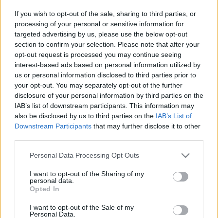
Mai kérdésünk a nemrég megjelent Lacoste L!VE LAB
If you wish to opt-out of the sale, sharing to third parties, or
2013-as tavaszi/nyári kollekciójához
processing of your personal or sensitive information for
kapcsolódik.Hogy egészen pontosak legyünk, akkor
targeted advertising by us, please use the below opt-out
inkább kiegészítőkről lesz szó, sőt inkább
section to confirm your selection. Please note that after your
sportszerekről, hiszen a Lacoste az idei szezonban a
opt-out request is processed you may continue seeing
sportok szerelmeseinek kedvez, így most már nem…
interest-based ads based on personal information utilized by
us or personal information disclosed to third parties prior to
your opt-out. You may separately opt-out of the further
Skartorialist - Deszkások divatja
disclosure of your personal information by third parties on the
IAB’s list of downstream participants. This information may
HorvathL
•
2012. augusztus 27.
5
also be disclosed by us to third parties on the
IAB’s List of
Downstream Participants
that may further disclose it to other
A gördeszkás szubkultúra öltözködési elemei nagy
third parties.
hatással vannak a divatra. Világszerte többmillió
rajongót szerzett magának ez az extrémsport, ami
Please note that this website/app uses one or more Google
Personal Data Processing Opt Outs
lazaságával és látványosságával hódítja meg a
services and may gather and store information including but
fiatalokat. Mint minden tömegkultúrába beszivárgó
not limited to your visit or usage behaviour. You may click to
I want to opt-out of the Sharing of my
personal data.
grant or deny consent to Google and its third-party tags to
szubkultúrának, a…
Opted In
use your data for below specified purposes in below Google
consent section.
I want to opt-out of the Sale of my
Szettajánló: longboardozás
Personal Data.