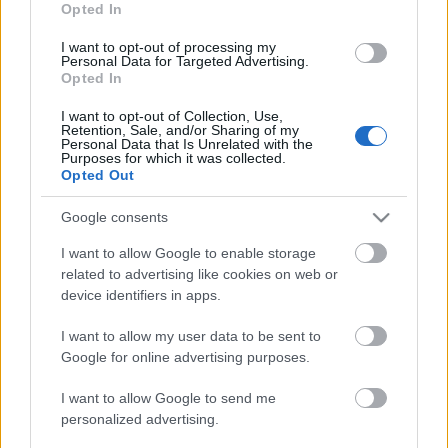
Opted In
farmerban
I want to opt-out of processing my
HorvathL
•
2012. július 10.
1
Personal Data for Targeted Advertising.
Opted In
Újabb szettajánlónk követezik... ...amellyel ezúttal a
I want to opt-out of Collection, Use,
tengerparti sétányon guruló fiatalok szerelését
Retention, Sale, and/or Sharing of my
Personal Data that Is Unrelated with the
idézzük meg. Az egyre népszerűbb longboardozás
Purposes for which it was collected.
nagy hatással van a fiatalok öltözködésére ezen a
Opted Out
nyáron, nekem különösen közel áll a szívemhez a
Vans cipő - farmer…
Google consents
I want to allow Google to enable storage
Skate Moss, esetleg Skate Upton?
related to advertising like cookies on web or
device identifiers in apps.
HorvathL
•
2012. június 19.
0
I want to allow my user data to be sent to
Akit Kate-nek hívnak, az elég közel áll a
Google for online advertising purposes.
gördeszkázáshoz. Legalábbis vezetéknévileg. A Skate
Moss nevű projekt egy elütésből jött létre és egész
I want to allow Google to send me
érdekes dolog született belőle. Kate Moss képeit
personalized advertising.
használták a gördeszkákhoz, amiknek kétségtelenül