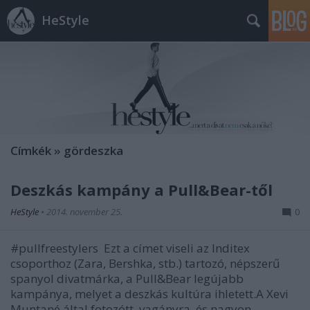
HeStyle
Címkék
»
gördeszka
Deszkás kampány a Pull&Bear-től
HeStyle
•
2014. november 25.
0
#pullfreestylers Ezt a címet viseli az Inditex
csoporthoz (Zara, Bershka, stb.) tartozó, népszerű
spanyol divatmárka, a Pull&Bear legújabb
kampánya, melyet a deszkás kultúra ihletett.A Xevi
Muntané által fotozótt, vagányra, és nagyon