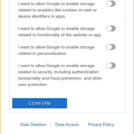
lenne helye a piacon,…
I want to allow Google to enable storage
related to analytics like cookies on web or
device identifiers in apps.
Marc Jacobs őszi kollekció
I want to allow Google to enable storage
HeStyle
•
2012. január 30.
4
related to functionality of the website or app.
I want to allow Google to enable storage
Itt az idő, hogy egy kicsit közelebbről is megnézzük
related to personalization.
Marc Jacobs 2012-es őszi/téli kollekcióját. A tervező
legutóbb a sportos vonalat követte, most pedig a
I want to allow Google to enable storage
gördeszkás stílust helyezte a kollekció élmezőnyébe.
related to security, including authentication
Rengeteg szín, fazon és motívum keveredik a
functionality and fraud prevention, and other
kínálatban, találunk…
user protection.
Arany gördeszka
CONFIRM
HorvathL
•
2011. június 01.
0
Greg Hervieux (a BKRW digitális magazin
Data Deletion
Data Access
Privacy Policy
munkatársa) ötlete volt az, hogy bevonjanak egy