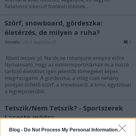
fiatalosra sikerült fotókon többek…
Szörf, snowboard, gördeszka:
életérzés, de milyen a ruha?
HorvathL
•
2013. augusztus 05.
1
Rövid leszek: jó. Na de ne rohanjunk ennyire előre.
Nyilvánvaló, hogy az extrémsportmárkák és a hozzá
tartozó életstílus igen jelentős tömegeket képes
megmozgatni. A gördeszka, a világ csak néhány
pontján űzhető szörf, a snowboard, a bmx, egyszóval
a legnépszerűbb…
Tetszik/Nem Tetszik? - Sportszerek
Lacoste módra
HeStyle
•
2013. február 18.
1
Blog -
Do Not Process My Personal Information