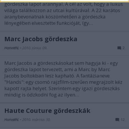
gördeszka lapot arannyal. A cél az volt, hogy a luxus
világa találkozzon az utcai kultúrával. A 22 karátos
aranybevonatnak köszönhetően a gördeszka
lényegében elvesztette funkcióját, így…
Marc Jacobs gördeszka
HorvathL
•
2010. június 09.
2
Marc Jacobs a gördeszkásokat sem hagyja ki - egy
gördeszka lapot tervezett, ami a Marc by Marc
Jacobs boltokban lesz kapható. A fantázianeve
"Hands": egy csomó rajzfilm-szerűen megrajzolt kéz
kapott rajta helyet. Szerintem egy igazi gördeszkás
mindig is ódzkodni fog az ilyen…
Haute Couture gördeszkák
HorvathL
•
2010. március 30.
12