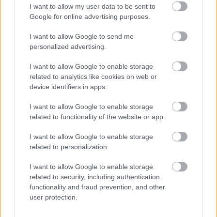
I want to allow my user data to be sent to
Augusztusi Zara frissítés
Google for online advertising purposes.
HeStyle
•
2012. augusztus 15.
12
I want to allow Google to send me
personalized advertising.
A néhány napja bemutatott őszi Zara kampány sem
volt semmi, de a most megjelent, az augusztusban
I want to allow Google to enable storage
boltokba kerülő Zara kollekciót bemutató lookbook
related to analytics like cookies on web or
talán meg azon is túltesz.A sokak által kedvelt Zara
device identifiers in apps.
az elmúlt hónapokban nem igazán kényeztetett el
minket túl jó fotósorozatokkal,…
I want to allow Google to enable storage
related to functionality of the website or app.
I want to allow Google to enable storage
H&M: sokadik őszi frissítés
related to personalization.
HorvathL
•
2012. augusztus 09.
4
I want to allow Google to enable storage
related to security, including authentication
Újra Clément Chabernaud mutatja be nekünk, mit
functionality and fraud prevention, and other
várhatunk a H&M-től ősszel. A legújabb frissítésben
user protection.
inkább elegánsabb szetteket láthatunk, és persze a
színekkel is hódít a svéd cég, amelyeket az őszi