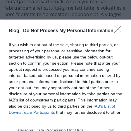
mutatja be a vásárlóknak. A spanyol márka
februárban a letisztultság mellett tette le voksát és e
köré "építette fel" a mostani lookbook-ot. A világos
hátterű fotókon…
Blog -
Do Not Process My Personal Information
Februári Massimo Dutti kollekció!
If you wish to opt-out of the sale, sharing to third parties, or
HeStyle
•
2013. február 15.
0
processing of your personal or sensitive information for
targeted advertising by us, please use the below opt-out
Megérkezett az Inditex csoport (Zara, Pull&Bear,
section to confirm your selection. Please note that after your
Bershka, stb.) prémium kategóriás márkája, a
opt-out request is processed you may continue seeing
Massimo Dutti februárban boltokba kerülő
interest-based ads based on personal information utilized by
kollekcióját bemutató és népszerűsítő lookbook.A
us or personal information disclosed to third parties prior to
vidéki szántóföldön készült fotósorozatban a
your opt-out. You may separately opt-out of the further
spanyol márka már főként tavaszi…
disclosure of your personal information by third parties on the
IAB’s list of downstream participants. This information may
also be disclosed by us to third parties on the
IAB’s List of
Szeptemberi Zara kollekció
Downstream Participants
that may further disclose it to other
third parties.
HeStyle
•
2012. szeptember 21.
7
Please note that this website/app uses one or more Google
Personal Data Processing Opt Outs