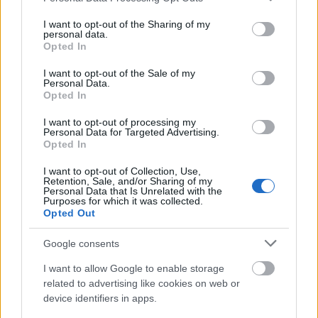
Megérkezett a Zara legújabb, szeptemberi
services and may gather and store information including but
lookbook-ja, melyben az e hónapban boltokba
not limited to your visit or usage behaviour. You may click to
I want to opt-out of the Sharing of my
personal data.
kerülő új kollekciót vehetjük szemügyre kicsit
grant or deny consent to Google and its third-party tags to
Opted In
közelebbről is.A spanyol fast-fashion márka az új
use your data for below specified purposes in below Google
frissítésben már javában készül az őszre, sőt már a
consent section.
I want to opt-out of the Sale of my
Personal Data.
téli hónapokra is, hiszen a vékonyabb…
Opted In
I want to opt-out of processing my
Personal Data for Targeted Advertising.
Opted In
I want to opt-out of Collection, Use,
Retention, Sale, and/or Sharing of my
Personal Data that Is Unrelated with the
Purposes for which it was collected.
Opted Out
Google consents
I want to allow Google to enable storage
related to advertising like cookies on web or
device identifiers in apps.