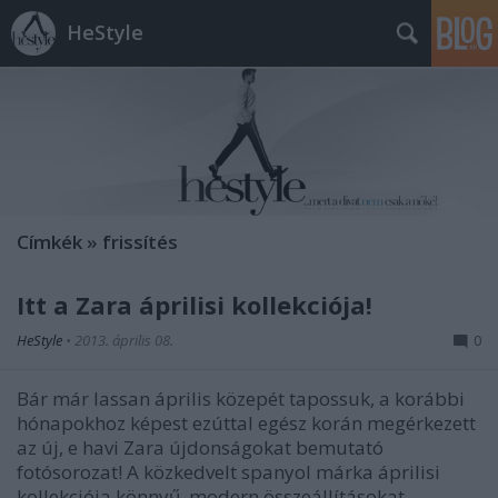
HeStyle
Címkék
»
frissítés
Itt a Zara áprilisi kollekciója!
HeStyle
•
2013. április 08.
0
Bár már lassan április közepét tapossuk, a korábbi
hónapokhoz képest ezúttal egész korán megérkezett
az új, e havi Zara újdonságokat bemutató
fotósorozat! A közkedvelt spanyol márka áprilisi
kollekciója könnyű, modern összeállításokat