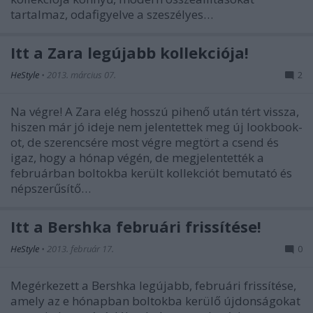
tartalmaz, odafigyelve a szeszélyes…
Itt a Zara legújabb kollekciója!
HeStyle
•
2013. március 07.
2
Na végre! A Zara elég hosszú pihenő után tért vissza,
hiszen már jó ideje nem jelentettek meg új lookbook-
ot, de szerencsére most végre megtört a csend és
igaz, hogy a hónap végén, de megjelentették a
februárban boltokba került kollekciót bemutató és
népszerűsítő…
Itt a Bershka februári frissítése!
HeStyle
•
2013. február 17.
0
Megérkezett a Bershka legújabb, februári frissítése,
amely az e hónapban boltokba kerülő újdonságokat