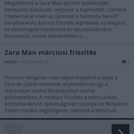
Megérkezett a Zara Man áprilisi kollekcióját
bemutató lookbook, melyben a topmodell, Clément
Chabernaud viseli az újonnan a boltokba kerülő
darabokat.Az áprilisi frissítés leginkább az elegáns
és visszafogott darabokra és összeállításokra
koncentrál, színek tekintetében is…
Zara Man márciusi frissítés
HeStyle
•
2012. február 22.
2
Hosszas hallgatás után végre megtörte a jeget a
Zara és újabb lookbook-al jelentkezett így a
leárazások utolsó felvonásának utolsó
pillanataiban. A mostani frissítés a márciusban
boltokba kerülő újdonságokat mutatja be Benjamin
Eidem modell segítségével, melynek a letisztult…