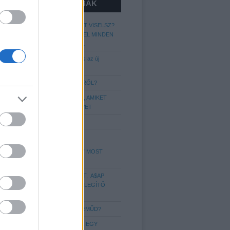
LEGOLVASOTTABBAK
MIT ÁRUL EL RÓLAD A CIPŐ AMIT VISELSZ?
GARDRÓB-CHECK, CIPŐK AMIVEL MINDEN
FÉRFINAK RENDELKEZNIE KELL
Kapaszkodjatok: A lumberszexuális az új
metroszexuális!
MIT KELL TUDNI AZ ÖVVISELÉSRŐL?
A LEGGYAKORIBB STÍLUSHIBÁK, AMIKET
SAJNOS A LEGTÖBBÜNK ELKÖVET
A 7 legférfiasabb illat 2018-ra
Még több hajstílus Nektek!
A LEGENDÁS „APU SPORTCIPŐ” MOST
IGAZI DIVATIKONNÁ VÁLT
VEDD KÉNYELMESRE A FIGURÁT, A$AP
ROCKY ÚJ SZINTRE EMELI A MELEGÍTŐ
VISELÉST
MIT ÁRUL EL RÓLAD AZ ALSÓNEMŰD?
6 DOLOG, AMIT IMÁDNAK A NŐK EGY