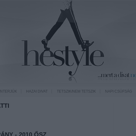
INTERJÚK
HAZAI DIVAT
TETSZIK/NEM TETSZIK
NAPI CSÚFSÁG
TTI
NY - 2010 ŐSZ