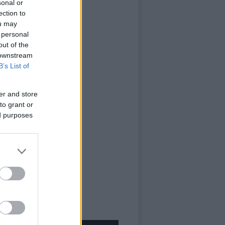
sonal or
ection to
ou may
 personal
out of the
 downstream
B’s List of
er and store
to grant or
ed purposes