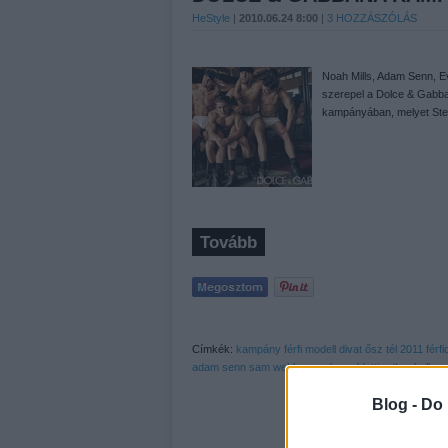
HeStyle
|
2010.06.24 8:00
|
3
HOZZÁSZÓLÁS
Noah Mills, Adam Senn, E
szerepel a Dolce & Gabban
kampányában, melyet Stev
Tovább
Címkék:
kampány
férfi
modell
divat
ősz
tél
2011
férfi
adam senn
sam webb
evandro soldatti
arthur kulkov
Blog -
Do 