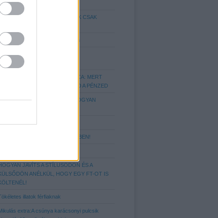
FÉRFIN!
HETI STÍLUS-TRÜKKÖK TŐLÜNK CSAK
NEKTEK
Hajtrend 2014/15: A Fade hajvágás
IGAZÍTSD A HAJSTÍLUSOD A
FEJFORMÁDHOZ!
A TÖKÉLETES FÉRFI PÉNZTÁRCA: MERT
FONTOS, HOGY MIBEN TARTOD A PÉNZED
NYAKKENDŐ KALAUZ AVAGY, HOGYAN
VISELD ŐKET!?
Elegáns kiegészítők
10 ALAPSZABÁLY A MOZITEREMBEN!
Hajtrend 2018 - az undercut stílus
HOGYAN JAVÍTS A STÍLUSODON ÉS A
KÜLSŐDÖN ANÉLKÜL, HOGY EGY FT-OT IS
KÖLTENÉL!
Tökéletes illatok férfiaknak
Mikulás extra:A csúnya karácsonyi pulcsik