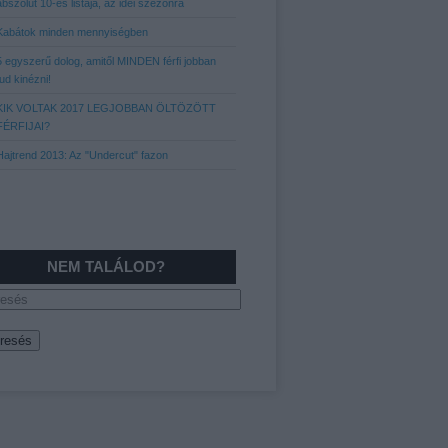
abszolút 10-es listája, az idei szezonra
Kabátok minden mennyiségben
5 egyszerű dolog, amitől MINDEN férfi jobban
tud kinézni!
KIK VOLTAK 2017 LEGJOBBAN ÖLTÖZÖTT
FÉRFIJAI?
Hajtrend 2013: Az "Undercut" fazon
NEM TALÁLOD?