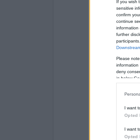
If you wish 
sensitive in
confirm you
continue se
information 
further disc
participants
Downstream 
Please note
information 
deny consent
in below Go
Persona
I want t
Opted 
I want t
Opted 