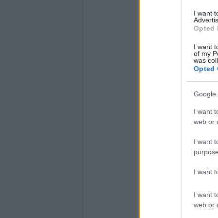
I want 
Advertis
Opted 
I want t
of my P
was col
Opted 
Google 
I want t
web or d
I want t
purpose
I want 
I want t
web or d