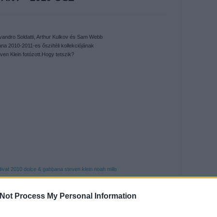
vandro Soldatti, Arthur Kulkov és Sam Webb
a 2010-2011-es őszi/téli kollekciójának
en Klein fotózott.Hogy tetszik?
divat
2010
dolce & gabbana
steven klein
noah mills
Not Process My Personal Information