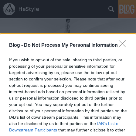
HeStyle
Blog -
Do Not Process My Personal Information
If you wish to opt-out of the sale, sharing to third parties, or
Címkék
»
bakancsdivat_2014
processing of your personal or sensitive information for
targeted advertising by us, please use the below opt-out
section to confirm your selection. Please note that after your
Tipp: Téliesítsd a cipőidet!
opt-out request is processed you may continue seeing
interest-based ads based on personal information utilized by
HeStyle
•
2014. december 01.
0
us or personal information disclosed to third parties prior to
your opt-out. You may separately opt-out of the further
Sajnos nem tagadhatjuk többé: megérkezett a tél és
disclosure of your personal information by third parties on the
vele együtt a pocsék időjárás is! Bár egyelőre a hó
IAB’s list of downstream participants. This information may
még megkímél minket, az esős, hideg, latyakos idő
also be disclosed by us to third parties on the
IAB’s List of
már itt van, így nem árt téli cipőinket is felkészíteni
Downstream Participants
that may further disclose it to other
az elkövetkezendő hónapok időjárási