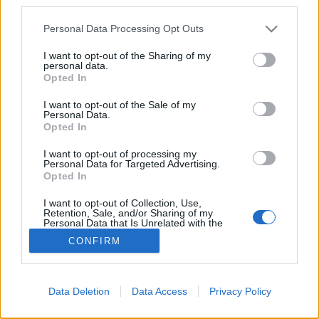
third parties.
viszonyaira.Most…
Please note that this website/app uses one or more Google
Personal Data Processing Opt Outs
services and may gather and store information including but
Bakancslista 2014
not limited to your visit or usage behaviour. You may click to
I want to opt-out of the Sharing of my
personal data.
grant or deny consent to Google and its third-party tags to
HeStyle
•
2014. november 14.
5
Opted In
use your data for below specified purposes in below Google
consent section.
I want to opt-out of the Sale of my
Hasonlóan a "Kabátkörkép" című sorozatunkhoz, a
Personal Data.
Opted In
"Bakancslistában" is minden évben összegyűjtjük az
adott szezon cipőkínálatát. Idei kiadásunkban
I want to opt-out of processing my
többek között az ASOS.com, a H&M, a Zara és a
Personal Data for Targeted Advertising.
Springfield kínálatából válogattunk össze néhány
Opted In
bakancsot és csizmát.…
I want to opt-out of Collection, Use,
Retention, Sale, and/or Sharing of my
Personal Data that Is Unrelated with the
Purposes for which it was collected.
CONFIRM
Opted Out
Google consents
Data Deletion
Data Access
Privacy Policy
I want to allow Google to enable storage
SÜTI BEÁLLÍTÁSOK MÓDOSÍTÁSA
related to advertising like cookies on web or