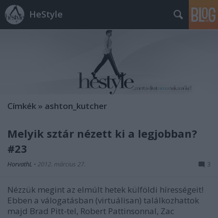
HeStyle
Címkék
»
ashton_kutcher
Melyik sztár nézett ki a legjobban?
#23
HorvathL
•
2012. március 27.
3
Nézzük megint az elmúlt hetek külföldi hírességeit!
Ebben a válogatásban (virtuálisan) találkozhattok
majd Brad Pitt-tel, Robert Pattinsonnal, Zac