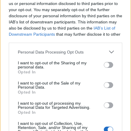
HorvathL
•
2011. november 28.
5
us or personal information disclosed to third parties prior to
your opt-out. You may separately opt-out of the further
A vastag keretes szemüveg a "geek chic" részeként
disclosure of your personal information by third parties on the
hódít már jó ideje. Már jó néhány éve, hogy
IAB’s list of downstream participants. This information may
visszatért a vastag keretes szemüveg a divatba. Hogy
also be disclosed by us to third parties on the
IAB’s List of
pontosan mikor és miért, azt nehéz lenne
Downstream Participants
that may further disclose it to other
third parties.
megmondani, erre nem is vállalkozunk most.
Mindenesetre érdekes, hogy miért…
Please note that this website/app uses one or more Google
Personal Data Processing Opt Outs
services and may gather and store information including but
Melyik sztár nézett ki a legjobban a
not limited to your visit or usage behaviour. You may click to
I want to opt-out of the Sharing of my
personal data.
grant or deny consent to Google and its third-party tags to
múlt héten? ＃13
Opted In
use your data for below specified purposes in below Google
consent section.
HorvathL
•
2010. július 26.
6
I want to opt-out of the Sale of my
Personal Data.
Opted In
Elérkeztünk a tizenharmadik sztármustránkhoz.
Végre visszatér Brad Pitt, szakáll nélkül, láthatjuk
I want to opt-out of processing my
Personal Data for Targeted Advertising.
Ashton Kutchert és Zac Efront - és persze még sok
Opted In
neves hírességet. Nézzük, ki öltözött fel a legjobban,
ki tetszik Nektek most a legjobban! Ashton Kutcher…
I want to opt-out of Collection, Use,
Retention, Sale, and/or Sharing of my