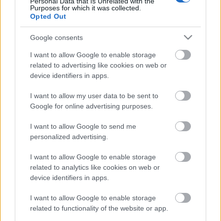
Personal Data that Is Unrelated with the
Purposes for which it was collected.
Melyik sztár nézett ki a legjobban a
Opted Out
múlt héten? ＃8
Google consents
HorvathL
•
2010. február 10.
5
I want to allow Google to enable storage
related to advertising like cookies on web or
Visszatér a rovat, amelyet mostanában kissé
device identifiers in apps.
hanyagoltunk. A címben feltett kérdésre várjuk
válaszotokat. Többek között Justin Timberlake,
I want to allow my user data to be sent to
Kanye West, Jay-Z, Ashton Kutcher és Lapo Elkann a
Google for online advertising purposes.
főszereplők.Kezdjük is! Russell Brand Katy Perry és
Russell Brand LA-ben, a Grammy…
I want to allow Google to send me
personalized advertising.
Meztelen sorozatsztárok
I want to allow Google to enable storage
related to analytics like cookies on web or
HeStyle
•
2009. augusztus 20.
1
device identifiers in apps.
Egy új, a modellek életéről szóló sorozat indul
I want to allow Google to enable storage
hamarosan Amerikában, aminek most láttak
related to functionality of the website or app.
napvilágot az első promóképei. A képeken a sorozat