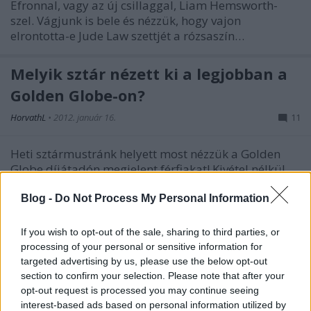
Efronnal, vagy az új csillaggal, Liam Hemsworth-
szel. Vágjunk is bele és nézzük, hogy vajon
elrontotta-e Jude Law szettjét a rózsaszín…
Melyik sztár nézett ki a legjobban a
Golden Globe-on?
HorvathL
•
2012. január 16.
11
Heti sztármustránk helyett most nézzük a Golden
Globe díjátadón megjelent férfiakat! Kivétel nélkül
mindegyik színész az alkalomnak megfelelően jelent
meg, mindenki fekete öltönyt vett fel. Az eltérések
Blog -
Do Not Process My Personal Information
ennek megfelelően eléggé kicsik, így most nem
térünk ki külön-külön…
If you wish to opt-out of the sale, sharing to third parties, or
processing of your personal or sensitive information for
targeted advertising by us, please use the below opt-out
Sztárok és a vastag keretes
section to confirm your selection. Please note that after your
szemüveg
opt-out request is processed you may continue seeing
interest-based ads based on personal information utilized by