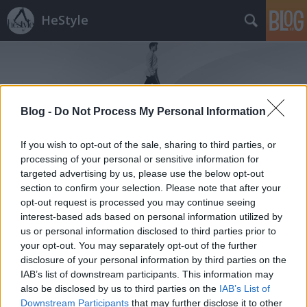
HeStyle
Blog -
Do Not Process My Personal Information
If you wish to opt-out of the sale, sharing to third parties, or
Címkék
»
amerika
processing of your personal or sensitive information for
targeted advertising by us, please use the below opt-out
Napi favorit: Simon Nessman, mint
section to confirm your selection. Please note that after your
opt-out request is processed you may continue seeing
fiatal családfő
interest-based ads based on personal information utilized by
HorvathL
•
2012. május 23.
1
us or personal information disclosed to third parties prior to
your opt-out. You may separately opt-out of the further
disclosure of your personal information by third parties on the
Nem, ez nem egy editorial! Simon Nessmant és
IAB’s list of downstream participants. This information may
Karlie Kloss-t választották az Americana Manhasset
also be disclosed by us to third parties on the
IAB’s List of
kampányfotózásához. A márka vállaltan és
Downstream Participants
that may further disclose it to other