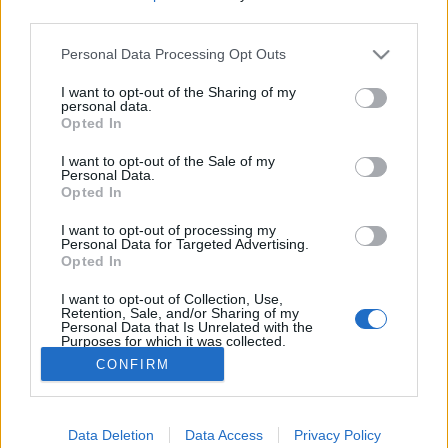
egyértelműen a '60-as évek Amerikáját vette alapul,
third parties.
ennek eredményeként egy fantasztikusan vidám és
színes fotósorozat született. Ritka…
Please note that this website/app uses one or more Google
Personal Data Processing Opt Outs
services and may gather and store information including but
not limited to your visit or usage behaviour. You may click to
I want to opt-out of the Sharing of my
Tetszik/Nem Tetszik? - Amerika
personal data.
grant or deny consent to Google and its third-party tags to
Opted In
zászlós Supra
use your data for below specified purposes in below Google
consent section.
I want to opt-out of the Sale of my
HeStyle
•
2011. június 08.
0
Personal Data.
Opted In
Amerikai zászlós cipővel rukkolt elő a sokak által
I want to opt-out of processing my
kedvelt cipőmárka, a Supra.A leginkább magas
Personal Data for Targeted Advertising.
Opted In
szárú cipőiről híres márka két változatban kínálja a
"Skytop II Flag Pack" névre hallgató cipőket, a képen
I want to opt-out of Collection, Use,
látható színben és teljesen feketében. A nálunk is…
Retention, Sale, and/or Sharing of my
Personal Data that Is Unrelated with the
Purposes for which it was collected.
Opted Out
CONFIRM
Google consents
Data Deletion
Data Access
Privacy Policy
I want to allow Google to enable storage