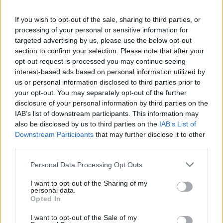
melyeket többek között Michael Sharp, George…
If you wish to opt-out of the sale, sharing to third parties, or
processing of your personal or sensitive information for
Modell lesz a kis Beckham-ből?
targeted advertising by us, please use the below opt-out
section to confirm your selection. Please note that after your
HeStyle
•
2014. április 01.
0
opt-out request is processed you may continue seeing
interest-based ads based on personal information utilized by
Drop The Boy!David Beckham fia, Brooklyn túl van
us or personal information disclosed to third parties prior to
élete első címlapfotózásán, mely a Man About Town
your opt-out. You may separately opt-out of the further
magazin legújabb számához készült. A 15 éves
disclosure of your personal information by third parties on the
Beckham palánta a fotókon többek között a Ralph
IAB’s list of downstream participants. This information may
Lauren, a Saint Laurent és a Supreme kollekcióiból
also be disclosed by us to third parties on the
IAB’s List of
visel összeállításokat,…
Downstream Participants
that may further disclose it to other
third parties.
Topman kampány - 2013 tavasz/nyár
Please note that this website/app uses one or more Google
Personal Data Processing Opt Outs
services and may gather and store information including but
HeStyle
•
2013. február 20.
1
not limited to your visit or usage behaviour. You may click to
I want to opt-out of the Sharing of my
personal data.
grant or deny consent to Google and its third-party tags to
Opted In
Három fotó érkezett a népszerű brit fast-fashion
use your data for below specified purposes in below Google
márka, a Topman legújabb, 2013-as tavaszi/nyári
consent section.
I want to opt-out of the Sale of my