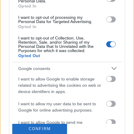
kollekcióját népszerűsítő kampányból. A fotókat
Personal Data.
Opted In
Alasdair McLellan készítette és Malcolm De Rutier
valamint Race Imboden modellek szerepelnek rajta.
I want to opt-out of processing my
Az igazat megvallva egyáltalán…
Personal Data for Targeted Advertising.
Opted In
Louis Vuitton kampány - 2013
I want to opt-out of Collection, Use,
Retention, Sale, and/or Sharing of my
tavasz/nyár
Personal Data that Is Unrelated with the
Purposes for which it was collected.
Opted Out
HeStyle
•
2013. január 24.
0
Google consents
Jacey Elthalion modell szerepel a Louis Vuitton
frissen megjelent, 2013-as tavaszi/nyári kollekcióját
I want to allow Google to enable storage
népszerűsítő kampányban, melyet Alasdair
related to advertising like cookies on web or
McLellan fotózott. A kampányban a modell,
device identifiers in apps.
akárcsak egy roppant stílusos és kifinomult
eleganciával rendelkező magányos tengerész viseli
I want to allow my user data to be sent to
Google for online advertising purposes.
a…
I want to allow Google to send me
Calvin Klein White Label kampány -
personalized advertising.
CONFIRM