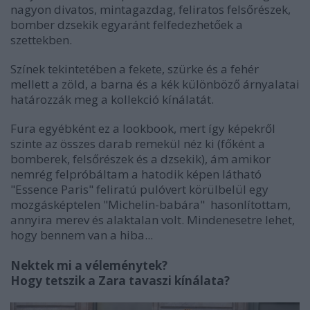
nagyon divatos, mintagazdag, feliratos felsőrészek,
bomber dzsekik egyaránt felfedezhetőek a
szettekben.
Színek tekintetében a fekete, szürke és a fehér
mellett a zöld, a barna és a kék különböző árnyalatai
határozzák meg a kollekció kínálatát.
Fura egyébként ez a lookbook, mert így képekről
szinte az összes darab remekül néz ki (főként a
bomberek, felsőrészek és a dzsekik), ám amikor
nemrég felpróbáltam a hatodik képen látható
"Essence Paris" feliratú pulóvert körülbelül egy
mozgásképtelen "Michelin-babára" hasonlítottam,
annyira merev és alaktalan volt. Mindenesetre lehet,
hogy bennem van a hiba...
Nektek mi a véleménytek?
Hogy tetszik a Zara tavaszi kínálata?