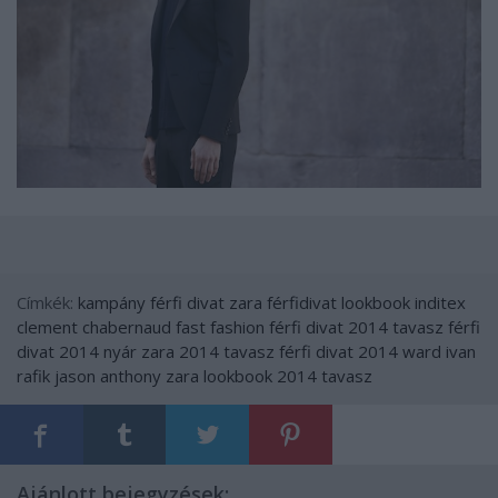
Címkék:
kampány
férfi
divat
zara
férfidivat
lookbook
inditex
clement chabernaud
fast fashion
férfi divat 2014 tavasz
férfi
divat 2014 nyár
zara 2014 tavasz
férfi divat 2014
ward ivan
rafik
jason anthony
zara lookbook 2014 tavasz
Ajánlott bejegyzések: