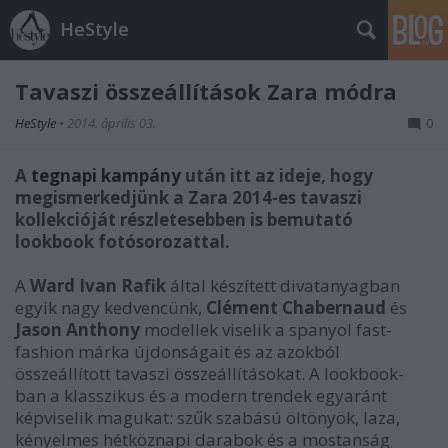
HeStyle
Tavaszi összeállítások Zara módra
HeStyle
•
2014. április 03.
0
A
tegnapi kampány
után itt az ideje, hogy
megismerkedjünk a Zara 2014-es tavaszi
kollekcióját részletesebben is bemutató
lookbook fotósorozattal.
A
Ward Ivan Rafik
által készített divatanyagban
egyik nagy kedvencünk,
Clément Chabernaud
és
Jason Anthony
modellek viselik a spanyol fast-
fashion márka újdonságait és az azokból
összeállított tavaszi összeállításokat. A lookbook-
ban a klasszikus és a modern trendek egyaránt
képviselik magukat: szűk szabású öltönyök, laza,
kényelmes hétköznapi darabok és a mostanság