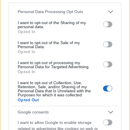
third parties.
Please note that this website/app uses one or more Google
Personal Data Processing Opt Outs
services and may gather and store information including but
not limited to your visit or usage behaviour. You may click to
I want to opt-out of the Sharing of my
personal data.
grant or deny consent to Google and its third-party tags to
Opted In
use your data for below specified purposes in below Google
consent section.
I want to opt-out of the Sale of my
Personal Data.
Opted In
I want to opt-out of processing my
Personal Data for Targeted Advertising.
Opted In
I want to opt-out of Collection, Use,
Retention, Sale, and/or Sharing of my
Personal Data that Is Unrelated with the
Purposes for which it was collected.
Opted Out
Google consents
I want to allow Google to enable storage
related to advertising like cookies on web or