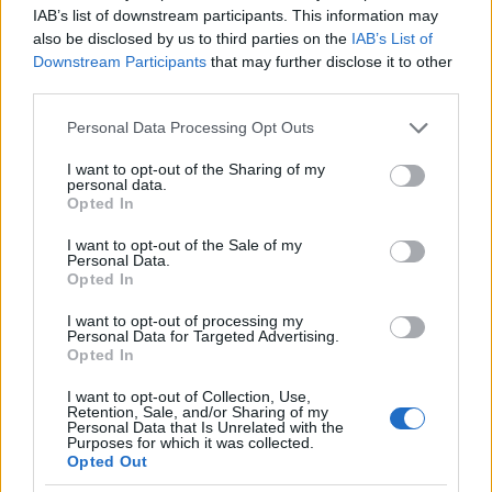
IAB’s list of downstream participants. This information may
also be disclosed by us to third parties on the
IAB’s List of
Downstream Participants
that may further disclose it to other
third parties.
Please note that this website/app uses one or more Google
Personal Data Processing Opt Outs
services and may gather and store information including but
not limited to your visit or usage behaviour. You may click to
I want to opt-out of the Sharing of my
personal data.
grant or deny consent to Google and its third-party tags to
Opted In
use your data for below specified purposes in below Google
consent section.
I want to opt-out of the Sale of my
Personal Data.
Opted In
I want to opt-out of processing my
Personal Data for Targeted Advertising.
Opted In
I want to opt-out of Collection, Use,
Retention, Sale, and/or Sharing of my
Personal Data that Is Unrelated with the
Purposes for which it was collected.
Opted Out