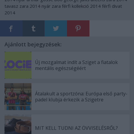
tavasz
zara 2014 nyár
zara férfi kollekció 2014
férfi divat
2014
Ajánlott bejegyzések:
Új mozgalmat indít a Sziget a fiatalok
mentális egészségéért
Átalakult a sportzóna: Európa első party-
padel klubja érkezik a Szigetre
MIT KELL TUDNI AZ ÖVVISELÉSRŐL?