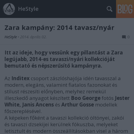
HeStyle
Zara kampány: 2014 tavasz/nyár
HeStyle
•
2014. április 02.
0
Itt az ideje, hogy vessünk egy pillantást a Zara
legújabb, 2014-es tavaszi/nyári kollekcióját
bemutató és népszerűsítő kampányra.
Az
Inditex
csoport zászlóshajója idén tavasszal a
modern, elegáns, valamint fiatalos fazonokat és
stílust részesíti előnyben, melyhez remekül
illeszkedő anyagot készített
Boo George
fotós
Jester
White, Janis Ancens
és
Arthur Gosse
modellek
főszereplésével.
A képeken főként a tavaszi kollekció öltönyei, zakói
és tavaszi dzsekijei kerülnek fókuszba, melyeket
letisztult és modern összeállításokban visel a három