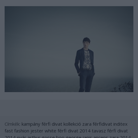
Címkék:
kampány
férfi
divat
kollekció
zara
férfidivat
inditex
fast fashion
jester white
férfi divat 2014 tavasz
férfi divat
2014 nyár
arthur gosse
boo george
janis ancens
zara 2014