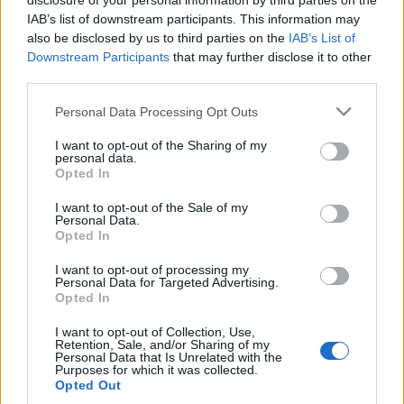
disclosure of your personal information by third parties on the
IAB’s list of downstream participants. This information may
also be disclosed by us to third parties on the
IAB’s List of
Downstream Participants
that may further disclose it to other
third parties.
Please note that this website/app uses one or more Google
Personal Data Processing Opt Outs
services and may gather and store information including but
not limited to your visit or usage behaviour. You may click to
I want to opt-out of the Sharing of my
personal data.
grant or deny consent to Google and its third-party tags to
Opted In
use your data for below specified purposes in below Google
consent section.
I want to opt-out of the Sale of my
Personal Data.
Opted In
I want to opt-out of processing my
Címkék:
színész
férfi
fehér
divat
sztár
bruce willis
férfidivat
Personal Data for Targeted Advertising.
tetszik nem tetszik
red 2
fehér öltöny
Opted In
I want to opt-out of Collection, Use,
Retention, Sale, and/or Sharing of my
Personal Data that Is Unrelated with the
Purposes for which it was collected.
Opted Out
Ajánlott bejegyzések: