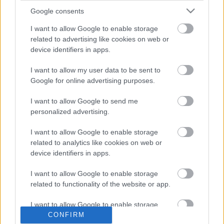
Google consents
Trendi hajviseletek 50 felett
I want to allow Google to enable storage
related to advertising like cookies on web or
device identifiers in apps.
I want to allow my user data to be sent to
5 egyszerű dolog, amitől MINDEN férfi
Google for online advertising purposes.
jobban tud kinézni!
I want to allow Google to send me
personalized advertising.
Elegancia a Paddockban: Forma-1 Pilóták
I want to allow Google to enable storage
Stílusa
related to analytics like cookies on web or
device identifiers in apps.
I want to allow Google to enable storage
Új mozgalmat indít a Sziget a fiatalok
related to functionality of the website or app.
mentális egészségéért
I want to allow Google to enable storage
related to personalization.
CONFIRM