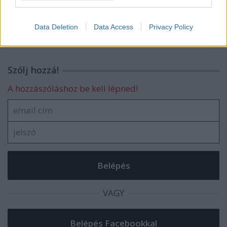
10 FESZTIVÁL ETIKETT, AMIT
I want to allow Google to enable storage
MINDENKINEK TUDNIA KELL!
related to security, including authentication
Data Deletion
Data Access
Privacy Policy
functionality and fraud prevention, and other
user protection.
Szólj hozzá!
A hozzászóláshoz be kell lépned!
VAGY