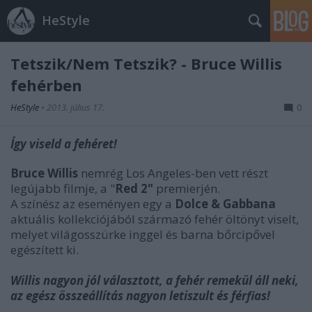
HeStyle
Tetszik/Nem Tetszik? - Bruce Willis
fehérben
HeStyle
•
2013. július 17.
0
Így viseld a fehéret!
Bruce Willis
nemrég Los Angeles-ben vett részt
legújabb filmje, a "
Red 2"
premierjén.
A színész az eseményen egy a
Dolce & Gabbana
aktuális kollekciójából származó fehér öltönyt viselt,
melyet világosszürke inggel és barna bőrcipővel
egészített ki.
Willis nagyon jól választott, a fehér remekül áll neki,
az egész összeállítás nagyon letiszult és férfias!