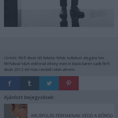
Címkék:
férfi
divat
tél
fekete-fehér
kollekció
elegáns
hm
férfidivat
h&m
editorial
öltöny
men in black
karim sadli
férfi
divat 2012 tél
max rendell
robin ahrens
Ajánlott bejegyzések:
ARCÁPOLÁS FÉRFIAKNAK: VÉDD A BŐRÖD