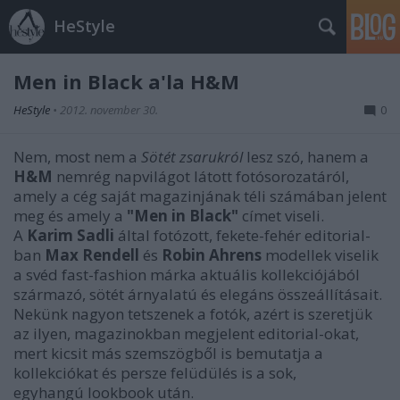
HeStyle
Men in Black a'la H&M
HeStyle
•
2012. november 30.
0
Nem, most nem a
Sötét zsarukról
lesz szó, hanem a
H&M
nemrég napvilágot látott fotósorozatáról,
amely a cég saját magazinjának téli számában jelent
meg és amely a
"Men in Black"
címet viseli.
A
Karim Sadli
által fotózott, fekete-fehér editorial-
ban
Max Rendell
és
Robin Ahrens
modellek viselik
a svéd fast-fashion márka aktuális kollekciójából
származó, sötét árnyalatú és elegáns összeállításait.
Nekünk nagyon tetszenek a fotók, azért is szeretjük
az ilyen, magazinokban megjelent editorial-okat,
mert kicsit más szemszögből is bemutatja a
kollekciókat és persze felüdülés is a sok,
egyhangú lookbook után.