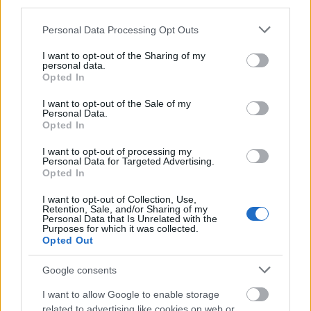
third parties.
Please note that this website/app uses one or more Google
Personal Data Processing Opt Outs
services and may gather and store information including but
not limited to your visit or usage behaviour. You may click to
I want to opt-out of the Sharing of my
personal data.
grant or deny consent to Google and its third-party tags to
Opted In
use your data for below specified purposes in below Google
consent section.
I want to opt-out of the Sale of my
Personal Data.
Opted In
I want to opt-out of processing my
Personal Data for Targeted Advertising.
Opted In
I want to opt-out of Collection, Use,
Retention, Sale, and/or Sharing of my
Personal Data that Is Unrelated with the
Purposes for which it was collected.
Opted Out
Google consents
I want to allow Google to enable storage
related to advertising like cookies on web or