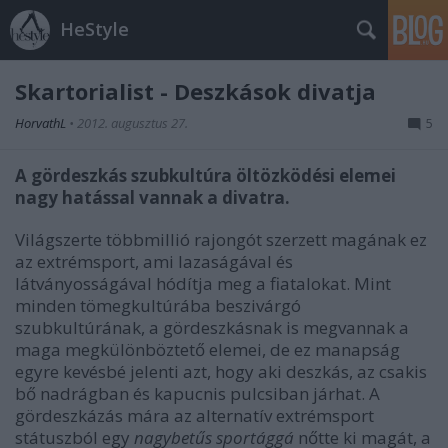
HeStyle
Skartorialist - Deszkások divatja
HorvathL
•
2012. augusztus 27.
5
A gördeszkás szubkultúra öltözködési elemei
nagy hatással vannak a divatra.
Világszerte többmillió rajongót szerzett magának ez
az extrémsport, ami lazaságával és
látványosságával hódítja meg a fiatalokat. Mint
minden tömegkultúrába beszivárgó
szubkultúrának, a gördeszkásnak is megvannak a
maga megkülönböztető elemei, de ez manapság
egyre kevésbé jelenti azt, hogy aki deszkás, az csakis
bő nadrágban és kapucnis pulcsiban járhat. A
gördeszkázás mára az alternatív extrémsport
státuszból egy
nagybetűs sportággá
nőtte ki magát, a