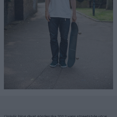
Címkék:
blog
divat
gördeszka
2012
vans
streetstyle
utcai