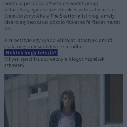
hozzá kapcsolódó
öltözködési
kódok
pedig
fellazultak, egyre színesebbek és változatosabbak.
Ennek bizonyítéka a
The Skartorialist
blog, amely
kizárólag deszkával pózoló fiúkat és férfiakat mutat
be.
A streetstyle egy újabb vállfaját láthatjuk, amitől
csak még színesebb lesz ez a műfaj.
Nektek hogy tetszik?
Milyen specifikus streetstyle blogot néznétek
szívesen?