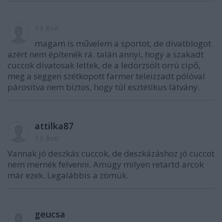
13 éve
magam is művelem a sportot, de divatblogot
azért nem építenék rá. talán annyi, hogy a szakadt
cuccok divatosak lettek, de a ledörzsölt orrú cipő,
meg a seggen szétkopott farmer teleizzadt pólóval
párosítva nem biztos, hogy túl esztétikus látvány.
attilka87
13 éve
Vannak jó deszkás cuccok, de deszkázáshoz jó cuccot
nem mernék felvenni. Amúgy milyen retartd arcok
már ezek. Legalábbis a zömük.
geucsa