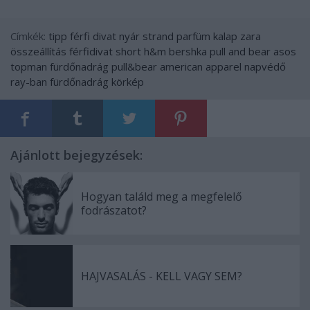
Címkék:
tipp
férfi
divat
nyár
strand
parfüm
kalap
zara
összeállítás
férfidivat
short
h&m
bershka
pull and bear
asos
topman
fürdőnadrág
pull&bear
american apparel
napvédő
ray-ban
fürdőnadrág körkép
Ajánlott bejegyzések:
Hogyan találd meg a megfelelő
fodrászatot?
HAJVASALÁS - KELL VAGY SEM?