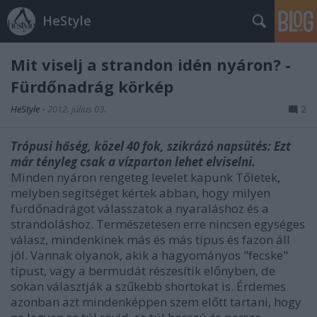
HeStyle
Mit viselj a strandon idén nyáron? -
Fürdőnadrág körkép
HeStyle
•
2012. július 03.
2
Trópusi hőség, közel 40 fok, szikrázó napsütés: Ezt
már tényleg csak a vízparton lehet elviselni.
Minden nyáron rengeteg levelet kapunk Tőletek,
melyben segítséget kértek abban, hogy milyen
fürdőnadrágot válasszatok a nyaraláshoz és a
strandoláshoz. Természetesen erre nincsen egységes
válasz, mindenkinek más és más típus és fazon áll
jól. Vannak olyanok, akik a hagyományos "fecske"
típust, vagy a bermudát részesítik előnyben, de
sokan választják a szűkebb shortokat is. Érdemes
azonban azt mindenképpen szem előtt tartani, hogy