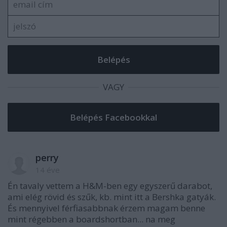
VAGY
perry
14 éve
Én tavaly vettem a H&M-ben egy egyszerű darabot,
ami elég rövid és szűk, kb. mint itt a Bershka gatyák.
És mennyivel férfiasabbnak érzem magam benne
mint régebben a boardshortban... na meg