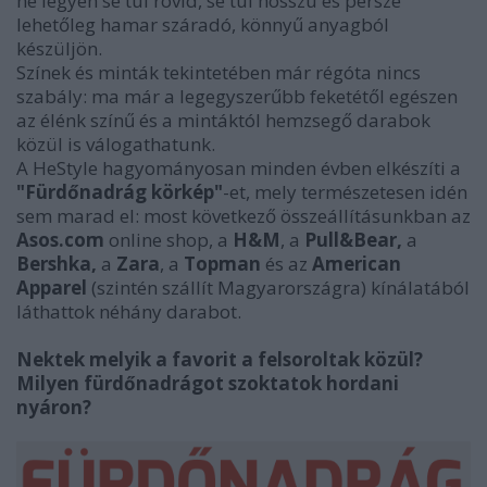
ne legyen se túl rövid, se túl hosszú és persze
lehetőleg hamar száradó, könnyű anyagból
készüljön.
Színek és minták tekintetében már régóta nincs
szabály: ma már a legegyszerűbb feketétől egészen
az élénk színű és a mintáktól hemzsegő darabok
közül is válogathatunk.
A HeStyle hagyományosan minden évben elkészíti a
"Fürdőnadrág körkép"
-et, mely természetesen idén
sem marad el: most következő összeállításunkban az
Asos.com
online shop, a
H&M
, a
Pull&Bear,
a
Bershka,
a
Zara
, a
Topman
és az
American
Apparel
(szintén szállít Magyarországra) kínálatából
láthattok néhány darabot.
Nektek melyik a favorit a felsoroltak közül?
Milyen fürdőnadrágot szoktatok hordani
nyáron?