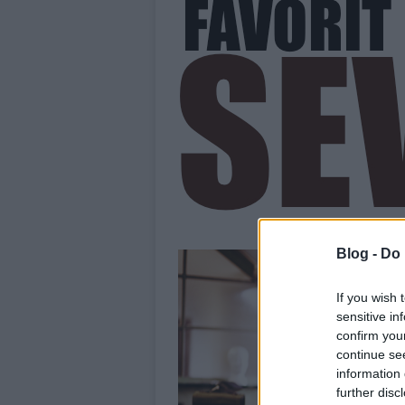
Blog -
Do 
If you wish 
sensitive in
confirm you
continue se
information 
further disc