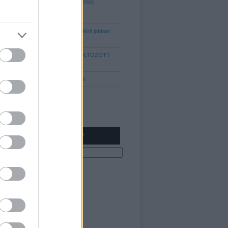
abszolút 10-es listája, az idei szezonra
Kabátok minden mennyiségben
5 egyszerű dolog, amitől MINDEN férfi jobban
tud kinézni!
KIK VOLTAK 2017 LEGJOBBAN ÖLTÖZÖTT
FÉRFIJAI?
Hajtrend 2013: Az "Undercut" fazon
NEM TALÁLOD?