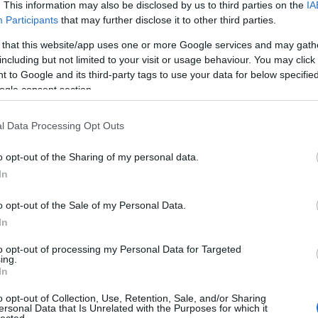
. This information may also be disclosed by us to third parties on the
IA
Participants
that may further disclose it to other third parties.
 that this website/app uses one or more Google services and may gath
including but not limited to your visit or usage behaviour. You may click 
 to Google and its third-party tags to use your data for below specifi
ogle consent section.
l Data Processing Opt Outs
 A
TOVÁBB
UTÁN!
o opt-out of the Sharing of my personal data.
In
o opt-out of the Sale of my Personal Data.
In
to opt-out of processing my Personal Data for Targeted
ing.
In
o opt-out of Collection, Use, Retention, Sale, and/or Sharing
ersonal Data that Is Unrelated with the Purposes for which it
lected.