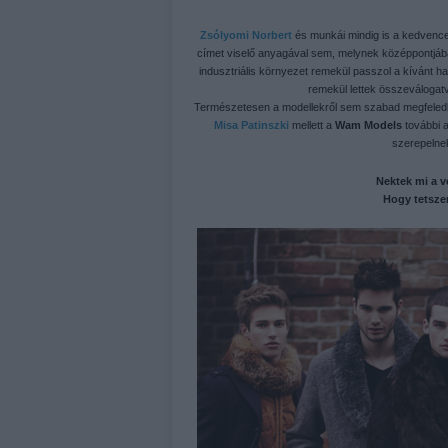
Zsólyomi Norbert
és munkái mindig is a kedvence
címet viselő anyagával sem, melynek középpontjában
indusztriális környezet remekül passzol a kívánt h
remekül lettek összeválogatva
Természetesen a modellekről sem szabad megfeledk
Misa Patinszki
mellett a
Wam Models
további a
szerepelnek
Nektek mi a 
Hogy tetsze