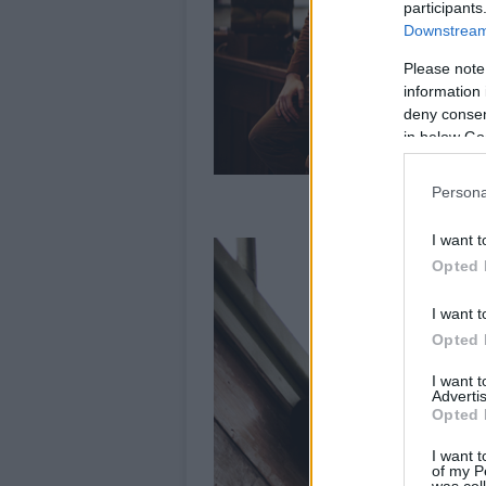
participants
Downstream 
Please note
information 
deny consent
in below Go
Persona
MÉG TÖBB FOTÓ
I want t
Opted 
I want t
Opted 
I want 
Advertis
Opted 
I want t
of my P
was col