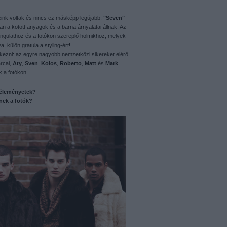
ink voltak és nincs ez másképp legújabb,
"Seven"
 a kötött anyagok és a barna árnyalatai állnak. Az
angulathoz és a fotókon szereplő holmikhoz, melyek
, külön gratula a styling-ért!
ezni: az egyre nagyobb nemzetközi sikereket elérő
rcai,
Aty
,
Sven
,
Kolos
,
Roberto
,
Matt
és
Mark
 a fotókon.
véleményetek?
nek a fotók?