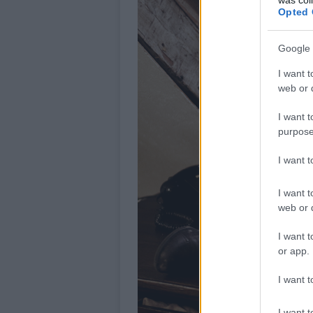
Opted 
Google 
I want t
web or d
I want t
purpose
I want 
I want t
web or d
I want t
or app.
I want t
I want t