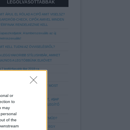
LEGOLVASOTTABBAK
MIT ÁRUL EL RÓLAD A CIPŐ AMIT VISELSZ?
GARDRÓB-CHECK, CIPŐK AMIVEL MINDEN
FÉRFINAK RENDELKEZNIE KELL
Kapaszkodjatok: A lumberszexuális az új
metroszexuális!
MIT KELL TUDNI AZ ÖVVISELÉSRŐL?
A LEGGYAKORIBB STÍLUSHIBÁK, AMIKET
SAJNOS A LEGTÖBBÜNK ELKÖVET
A 7 legférfiasabb illat 2018-ra
Még több hajstílus Nektek!
A LEGENDÁS „APU SPORTCIPŐ” MOST
IGAZI DIVATIKONNÁ VÁLT
sonal or
VEDD KÉNYELMESRE A FIGURÁT, A$AP
ection to
ROCKY ÚJ SZINTRE EMELI A MELEGÍTŐ
ou may
VISELÉST
 personal
MIT ÁRUL EL RÓLAD AZ ALSÓNEMŰD?
out of the
 downstream
6 DOLOG, AMIT IMÁDNAK A NŐK EGY