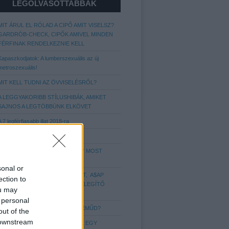
LEGOLVASOTTABBAK
MIT ÁRUL EL RÓLAD A CIPŐ AMIT VISELSZ?
GARDRÓB-CHECK, CIPŐK AMIVEL MINDEN
FÉRFINAK RENDELKEZNIE KELL
Kapaszkodjatok: A lumberszexuális az új
metroszexuális!
MIT KELL TUDNI AZ ÖVVISELÉSRŐL?
A LEGGYAKORIBB STÍLUSHIBÁK, AMIKET
SAJNOS A LEGTÖBBÜNK ELKÖVET
A 7 legférfiasabb illat 2018-ra
Még több hajstílus Nektek!
A LEGENDÁS „APU SPORTCIPŐ” MOST
IGAZI DIVATIKONNÁ VÁLT
sonal or
VEDD KÉNYELMESRE A FIGURÁT, A$AP
ection to
ROCKY ÚJ SZINTRE EMELI A MELEGÍTŐ
ou may
VISELÉST
 personal
MIT ÁRUL EL RÓLAD AZ ALSÓNEMŰD?
out of the
 downstream
6 DOLOG, AMIT IMÁDNAK A NŐK EGY