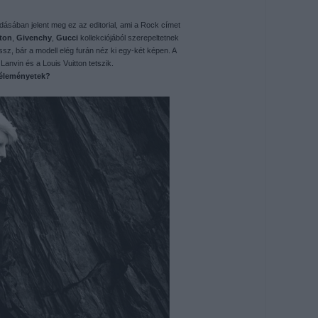
ásában jelent meg ez az editorial, ami a Rock címet
tton
,
Givenchy
,
Gucci
kollekciójából szerepeltetnek
sz, bár a modell elég furán néz ki egy-két képen. A
Lanvin és a Louis
Vuitton tetszik.
véleményetek?