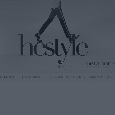
INTERJÚK
HAZAI DIVAT
TETSZIK/NEM TETSZIK
NAPI CSÚFSÁG