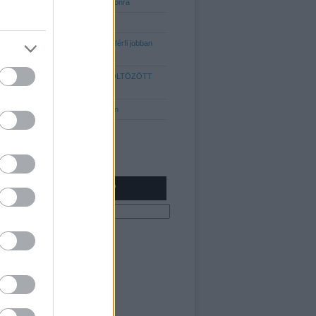
abszolút 10-es listája, az idei szezonra
Kabátok minden mennyiségben
5 egyszerű dolog, amitől MINDEN férfi jobban
tud kinézni!
KIK VOLTAK 2017 LEGJOBBAN ÖLTÖZÖTT
FÉRFIJAI?
Hajtrend 2013: Az "Undercut" fazon
NEM TALÁLOD?