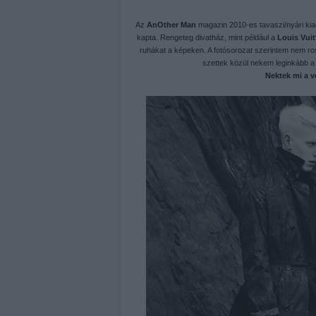
Az
AnOther Man
magazin 2010-es tavaszi/nyári kiad
kapta. Rengeteg divatház, mint például a
Louis Vui
ruhákat a képeken. A fotósorozat szerintem nem ros
szettek közül nekem leginkább a 
Nektek mi a 