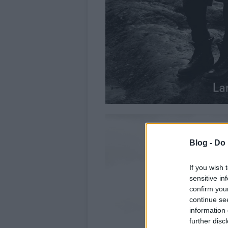
Blog -
Do 
If you wish 
sensitive in
confirm you
continue se
information 
further disc