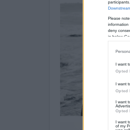
participants
Downstream 
Please note
information 
deny consent
in below Go
Persona
I want t
Opted 
I want t
Opted 
I want 
Advertis
Opted 
I want t
of my P
was col