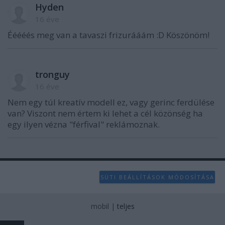
Hyden
16 éve
Ééééés meg van a tavaszi frizurááám :D Köszönöm!
tronguy
16 éve
Nem egy túl kreatív modell ez, vagy gerinc ferdülése
van? Viszont nem értem ki lehet a cél közönség ha
egy ilyen vézna "férfival" reklámoznak.
SÜTI BEÁLLÍTÁSOK MÓDOSÍTÁSA
mobil
|
teljes