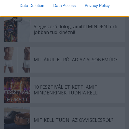
MINDEN FÉRFI HAJTÍPUSRA
Data Deletion
Data Access
Privacy Policy
5 egyszerű dolog, amitől MINDEN férfi
jobban tud kinézni!
MIT ÁRUL EL RÓLAD AZ ALSÓNEMŰD?
10 FESZTIVÁL ETIKETT, AMIT
MINDENKINEK TUDNIA KELL!
MIT KELL TUDNI AZ ÖVVISELÉSRŐL?