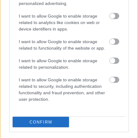
personalized advertising.
I want to allow Google to enable storage
related to analytics like cookies on web or
device identifiers in apps.
I want to allow Google to enable storage
related to functionality of the website or app.
I want to allow Google to enable storage
related to personalization.
Címkék:
férfi
divat
ősz
tél
kollekció
férfidivat
2010
lookbook
I want to allow Google to enable storage
online shop
velour
related to security, including authentication
functionality and fraud prevention, and other
user protection.
Ajánlott bejegyzések:
CONFIRM
A TÖKÉLETES HAJÁPOLÓ TERMÉKEK,