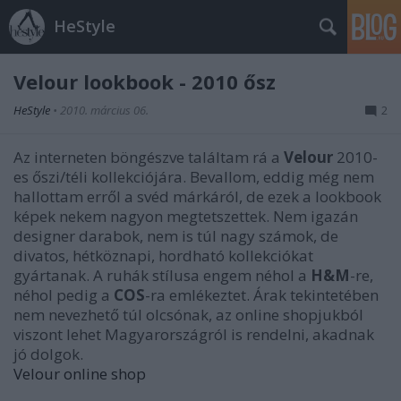
HeStyle
Velour lookbook - 2010 ősz
HeStyle
•
2010. március 06.
2
Az interneten böngészve találtam rá a
Velour
2010-
es őszi/téli kollekciójára. Bevallom, eddig még nem
hallottam erről a svéd márkáról, de ezek a lookbook
képek nekem nagyon megtetszettek. Nem igazán
designer darabok, nem is túl nagy számok, de
divatos, hétköznapi, hordható kollekciókat
gyártanak. A ruhák stílusa engem néhol a
H&M
-re,
néhol pedig a
COS
-ra emlékeztet. Árak tekintetében
nem nevezhető túl olcsónak, az online shopjukból
viszont lehet Magyarországról is rendelni, akadnak
jó dolgok.
Velour online shop