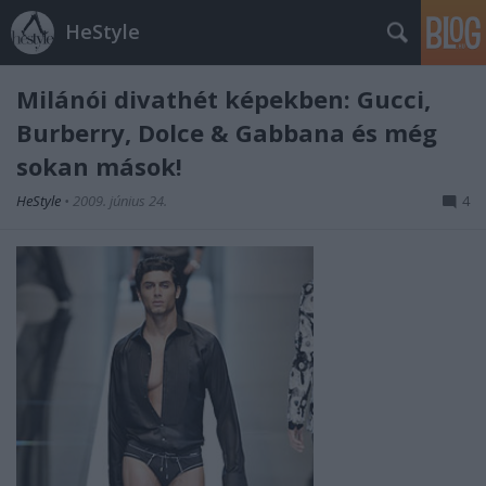
HeStyle
Milánói divathét képekben: Gucci,
Burberry, Dolce & Gabbana és még
sokan mások!
HeStyle
•
2009. június 24.
4