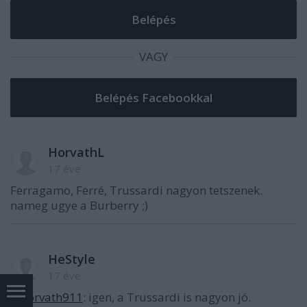
VAGY
HorvathL
17 éve
Ferragamo, Ferré, Trussardi nagyon tetszenek.
nameg ugye a Burberry ;)
HeStyle
17 éve
@horvath911
: igen, a Trussardi is nagyon jó.