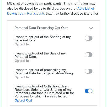
IAB’s list of downstream participants. This information may
also be disclosed by us to third parties on the
IAB’s List of
Downstream Participants
that may further disclose it to other
third parties.
Please note that this website/app uses one or more Google
Personal Data Processing Opt Outs
services and may gather and store information including but
not limited to your visit or usage behaviour. You may click to
I want to opt-out of the Sharing of my
personal data.
grant or deny consent to Google and its third-party tags to
Opted In
use your data for below specified purposes in below Google
consent section.
I want to opt-out of the Sale of my
Personal Data.
Opted In
I want to opt-out of processing my
Personal Data for Targeted Advertising.
Opted In
I want to opt-out of Collection, Use,
Retention, Sale, and/or Sharing of my
Personal Data that Is Unrelated with the
Purposes for which it was collected.
Opted Out