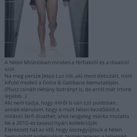
A héten Milánóban minden a férfiakról és a divatról
szól.
Na meg persze Jesus Luz-ról, aki most debütált, mint
kifutó modell a Dolce & Gabbana bemutatóján.
(Plusz csinált néhány botrányt is, de arról már írtunk
lejjebb...)
Aki nem tudja, hogy miről is van szó pontosan,
annak elárulom, hogy a múlt héten kezdődött a
milánói férfi divathét, ahol rengeteg márka mutatta
be a 2010-es tavaszi/nyári kollekcióját.
Elérkezett hát az idő, hogy összegyűjtsük a héten
bemutatott kollekciókat, természetesen a teljesség