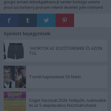
giorgio armani
dolce&gabbana
jil sander
bottega veneta
jesus luz
burberry prorsum
milánói divathét
john richmond
Ajánlott bejegyzések:
SHORTOK AZ EDZŐTEREMBE ÉS AZON
TÚL
Trendi hajviseletek 50 felett
Sziget Fesztivál 2026: Fellépők, tudnivalók
és az 5 alapdarabos fesztiválruhatár